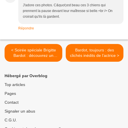
J'adore ces photos. C&quot;est beau ces 3 chiens qui
prennent la pause devant leur maîtresse si belle.<br /> On
croirait qu'ils là gardent.
Répondre
< Soirée spéciale Brigitte
Bardot, toujours : des
Bardot : découvrez un
clichés inédits de l’actrice >
extrait de son entretien
avec Laurent Delahousse
Hébergé par Overblog
Top articles
Pages
Contact
Signaler un abus
C.G.U.