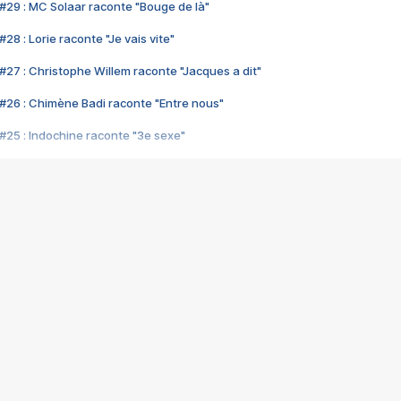
#29 : MC Solaar raconte "Bouge de là"
28 : Lorie raconte "Je vais vite"
#27 : Christophe Willem raconte "Jacques a dit"
#26 : Chimène Badi raconte "Entre nous"
#25 : Indochine raconte "3e sexe"
#24 : Zaho raconte "C'est chelou"
#23 : Patrick Bruel raconte "Au café des délices"
#22 : Kyo raconte "Le chemin"
#21 : Nolwenn Leroy raconte "Cassé"
#20 : Patrick Hernandez raconte "Born to be alive"
#19 : Lorie raconte "Près de moi"
#18 : Michael Jones raconte "A nos actes manqués" (avec Jean-Jacque
#17 : Khaled raconte "Aïcha"