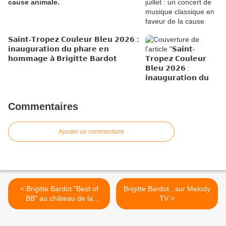
cause animale.
𝗦𝗮𝗶𝗻𝘁-𝗧𝗿𝗼𝗽𝗲𝘇 𝗖𝗼𝘂𝗹𝗲𝘂𝗿 𝗕𝗹𝗲𝘂 𝟮𝟬𝟮𝟲 :
𝗶𝗻𝗮𝘂𝗴𝘂𝗿𝗮𝘁𝗶𝗼𝗻 𝗱𝘂 𝗽𝗵𝗮𝗿𝗲 𝗲𝗻
𝗵𝗼𝗺𝗺𝗮𝗴𝗲 𝗮̀ 𝗕𝗿𝗶𝗴𝗶𝘁𝘁𝗲 𝗕𝗮𝗿𝗱𝗼𝘁
Commentaires
Ajouter un commentaire
< Brigitte Bardot "Best of
Brigitte Bardot...sur Melody
BB" au château de la
TV >
Messardière, les sites
Internet Russes en parle!