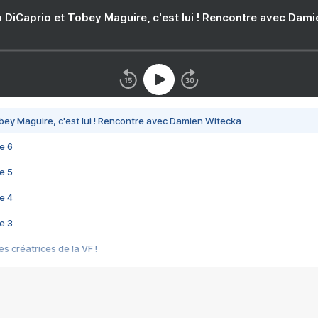
 DiCaprio et Tobey Maguire, c'est lui ! Rencontre avec Dam
bey Maguire, c'est lui ! Rencontre avec Damien Witecka
e 6
e 5
e 4
e 3
s créatrices de la VF !
e 2
e 1