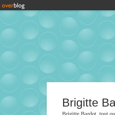
Brigitte Ba
Brigitte Bardot, tout o