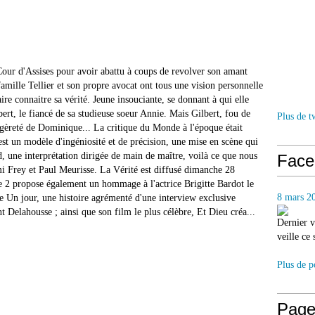
our d'Assises pour avoir abattu à coups de revolver son amant
 famille Tellier et son propre avocat ont tous une vision personnelle
re connaitre sa vérité. Jeune insouciante, se donnant à qui elle
ert, le fiancé de sa studieuse soeur Annie. Mais Gilbert, fou de
Plus de t
égèreté de Dominique... La critique du Monde à l'époque était
est un modèle d'ingéniosité et de précision, une mise en scène qui
d, une interprétation dirigée de main de maître, voilà ce que nous
Face
mi Frey et Paul Meurisse. La Vérité est diffusé dimanche 28
 2 propose également un hommage à l'actrice Brigitte Bardot le
8 mars 2
 Un jour, une histoire agrémenté d'une interview exclusive
 Delahousse ; ainsi que son film le plus célèbre, Et Dieu créa...
Dernier v
veille ce
Plus de p
Page