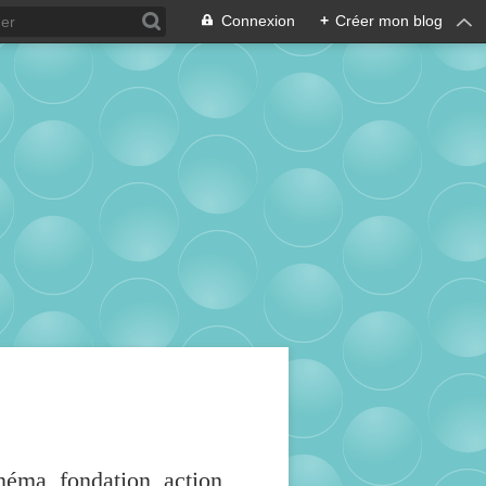
Connexion
+
Créer mon blog
inéma, fondation, action