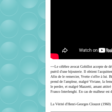
~~Le célèbre avocat Gobillot accepte de défe
puéril d'une bijouterie. Il obtient l'acquitt
Afin de le remercier, Yvette s'offre à lui. B
prend de l'ampleur, malgré Viviane, la fem
le perdre, et malgré Mazzetti, amant attitré
Franco Interlenghi. En cas de malheur est
La Vérité d'Henri-Georges Clouzot (1960)