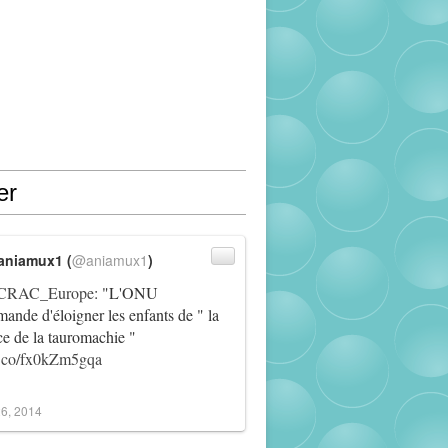
er
aniamux1 (
@aniamux1
)
RAC_Europe
: "L'ONU
ande d'éloigner les enfants de " la
ce de la tauromachie "
/t.co/fx0kZm5gqa
6, 2014