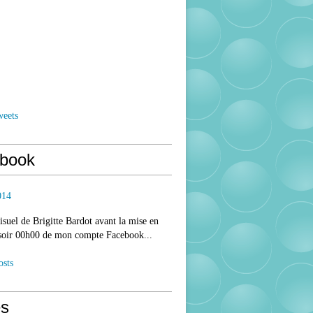
weets
book
014
isuel de Brigitte Bardot avant la mise en
 soir 00h00 de mon compte Facebook...
osts
s