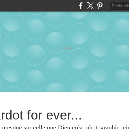
Publicité
rdot for ever...
u presque sur celle que Dieu créa, photographie, c