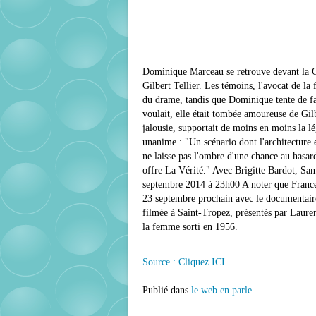
Dominique Marceau se retrouve devant la C
Gilbert Tellier. Les témoins, l'avocat de la
du drame, tandis que Dominique tente de fai
voulait, elle était tombée amoureuse de Gilb
jalousie, supportait de moins en moins la l
unanime : "Un scénario dont l'architecture 
ne laisse pas l'ombre d'une chance au hasar
offre La Vérité." Avec Brigitte Bardot, Sa
septembre 2014 à 23h00 A noter que France
23 septembre prochain avec le documentaire
filmée à Saint-Tropez, présentés par Laurent
la femme sorti en 1956.
Source : Cliquez ICI
Publié dans
le web en parle