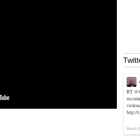
Twitt
RT
@C
recomm
violen
http:/
March 2