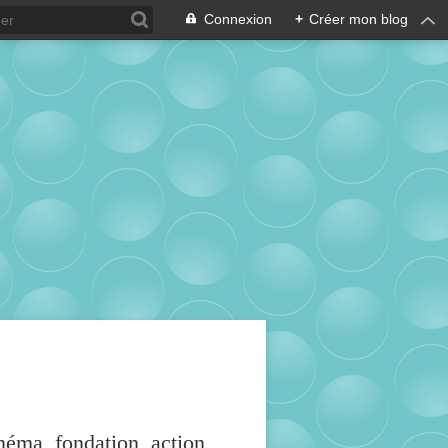
Connexion
+
Créer mon blog
inéma, fondation, action