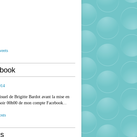
weets
book
014
isuel de Brigitte Bardot avant la mise en
 soir 00h00 de mon compte Facebook...
osts
s