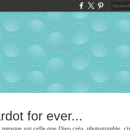
Publicité
rdot for ever...
u presque sur celle que Dieu créa, photographie, c