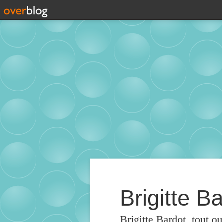
Brigitte Ba
Brigitte Bardot, tout o