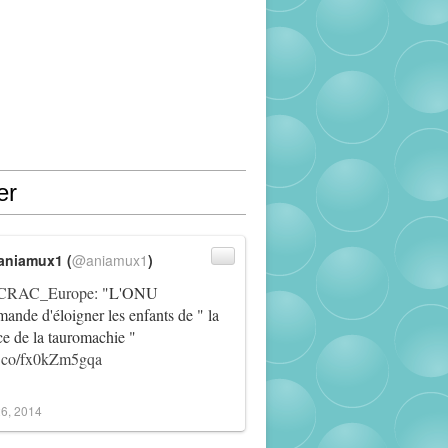
er
aniamux1 (
@aniamux1
)
RAC_Europe
: "L'ONU
ande d'éloigner les enfants de " la
ce de la tauromachie "
/t.co/fx0kZm5gqa
6, 2014