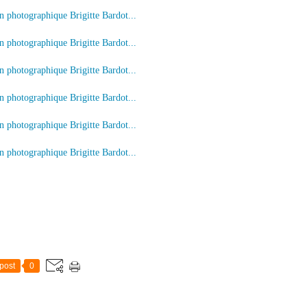
post
0