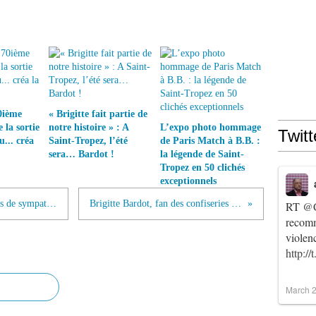
0ième
« Brigitte fait partie de
 la sortie
notre histoire » : A
L’expo photo hommage
Twitt
u... créa
Saint-Tropez, l’été
de Paris Match à B.B. :
sera… Bardot !
la légende de Saint-
Tropez en 50 clichés
exceptionnels
Bon anniversaire Brigitte Témoignages de sympathie du monde entier
Brigitte Bardot, fan des confiseries de Francis Miot
RT
@C
recomm
violen
http:/
March 2