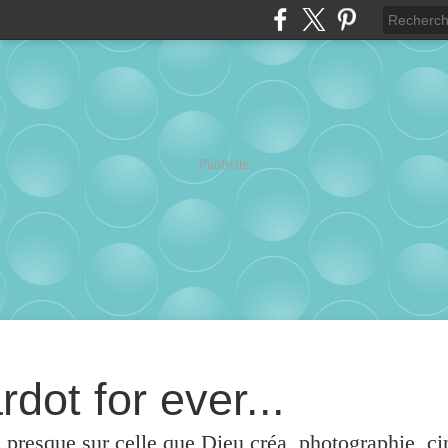
Publicité
rdot for ever...
u presque sur celle que Dieu créa, photographie, c