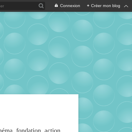
Connexion
+
Créer mon blog
inéma, fondation, action