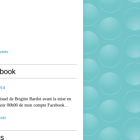
weets
book
014
isuel de Brigitte Bardot avant la mise en
 soir 00h00 de mon compte Facebook...
osts
s