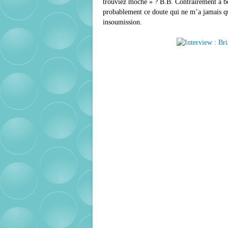
trouviez moche » ? B.B. Contrairement à be
probablement ce doute qui ne m’a jamais qu
insoumission.