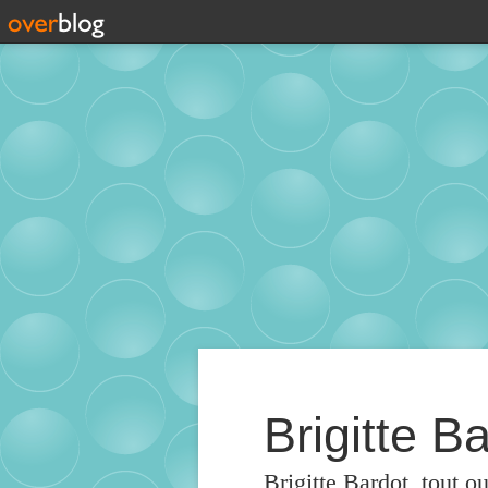
Brigitte Ba
Brigitte Bardot, tout o