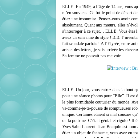
ELLE. En 1949, à l’âge de 14 ans, vous ap
m’en souviens. Ce fut le point de départ d
étiez une insoumise. Pensez-vous avoir cont
absolument. Quant aux mœurs, elles n’évolu
s’interroger à ce sujet… ELLE. Vous êtes l
aviez un sens inné du style ! B.B. J’invent
fait scandale parfois ! A l’Elysée, entre aut
arts et des lettres, je suis arrivée les chev
Sa femme ne pouvait pas me voir.
ELLE. Un jour, vous entrez dans la boutiq
pour une séance photos pour “Elle”. Il est 
le plus formidable couturier du monde. Avec 
va-comme-je-te-pousse de somptueuses robes
unique. Certaines étaient si mal cousues qu
ou la poitrine. C’était génial et rigolo ! Il 
Yves Saint Laurent. Jean Bouquin est mon am
étiez un objet de fantasme, vous avez eu t