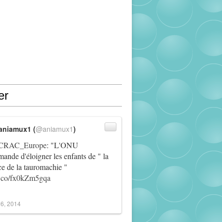
er
aniamux1 (
@aniamux1
)
RAC_Europe
: "L'ONU
ande d'éloigner les enfants de " la
ce de la tauromachie "
/t.co/fx0kZm5gqa
6, 2014