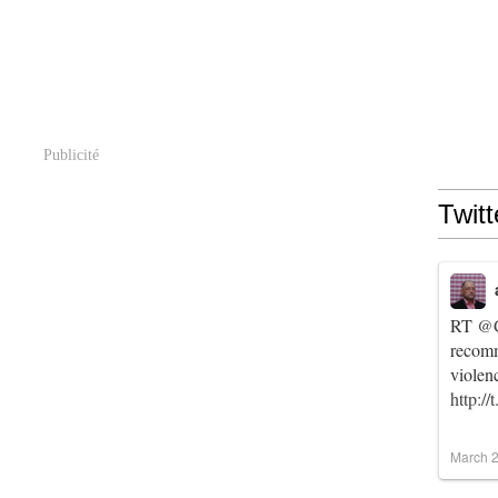
Publicité
Twitt
RT
@C
recomm
violen
http:/
March 2