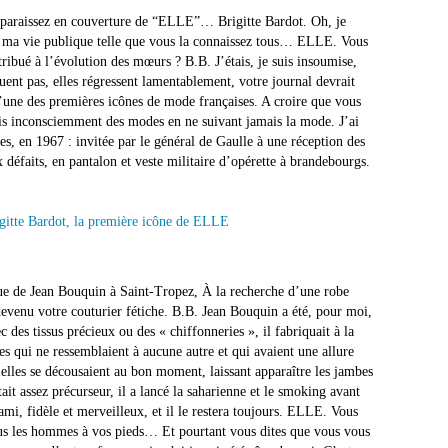
paraissez en couverture de “ELLE”… Brigitte Bardot. Oh, je
e ma vie publique telle que vous la connaissez tous… ELLE. Vous
ribué à l’évolution des mœurs ? B.B. J’étais, je suis insoumise,
ent pas, elles régressent lamentablement, votre journal devrait
’une des premières icônes de mode françaises. A croire que vous
ais inconsciemment des modes en ne suivant jamais la mode. J’ai
res, en 1967 : invitée par le général de Gaulle à une réception des
eux défaits, en pantalon et veste militaire d’opérette à brandebourgs.
ue de Jean Bouquin à Saint-Tropez, À la recherche d’une robe
devenu votre couturier fétiche. B.B. Jean Bouquin a été, pour moi,
des tissus précieux ou des « chiffonneries », il fabriquait à la
 qui ne ressemblaient à aucune autre et qui avaient une allure
’elles se décousaient au bon moment, laissant apparaître les jambes
était assez précurseur, il a lancé la saharienne et le smoking avant
i, fidèle et merveilleux, et il le restera toujours. ELLE. Vous
ous les hommes à vos pieds… Et pourtant vous dites que vous vous