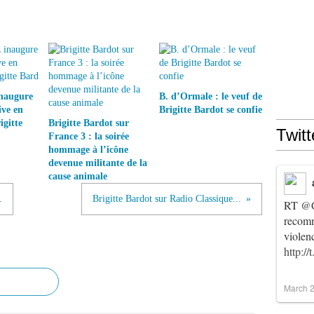
inaugure
B. d’Ormale : le veuf de
ive en
Brigitte Bardot se confie
gitte
Brigitte Bardot sur
Twitt
France 3 : la soirée
hommage à l’icône
devenue militante de la
cause animale
.
Brigitte Bardot sur Radio Classique...
RT
@C
recomm
violen
http:/
March 2