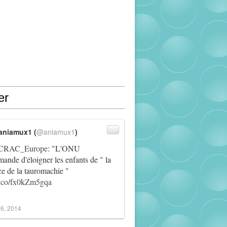
er
aniamux1 (
@aniamux1
)
RAC_Europe
: "L'ONU
ande d'éloigner les enfants de " la
ce de la tauromachie "
/t.co/fx0kZm5gqa
6, 2014