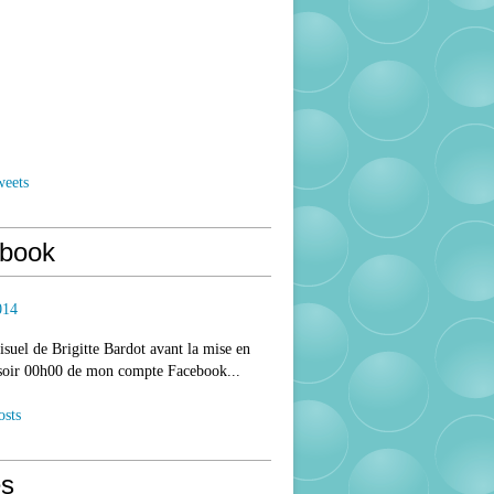
weets
book
014
isuel de Brigitte Bardot avant la mise en
 soir 00h00 de mon compte Facebook...
osts
s