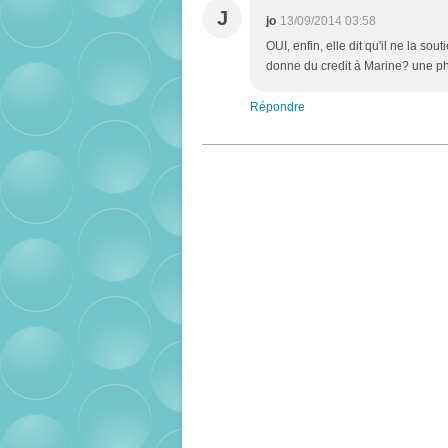
J
jo
13/09/2014 03:58
OUI, enfin, elle dit qu'il ne la so
donne du credit à Marine? une ph
Répondre