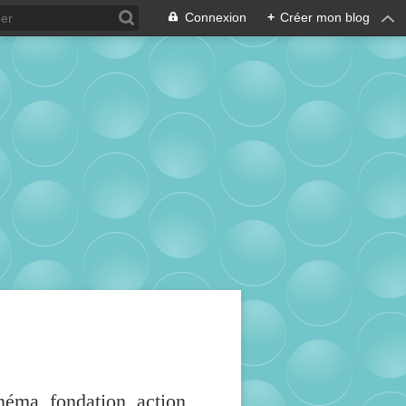
Connexion
+
Créer mon blog
inéma, fondation, action