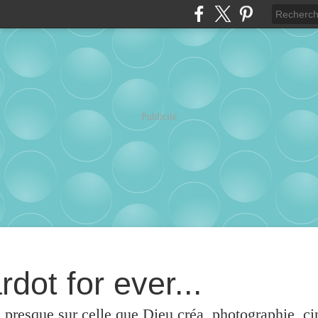
Publicité
rdot for ever...
u presque sur celle que Dieu créa, photographie, c