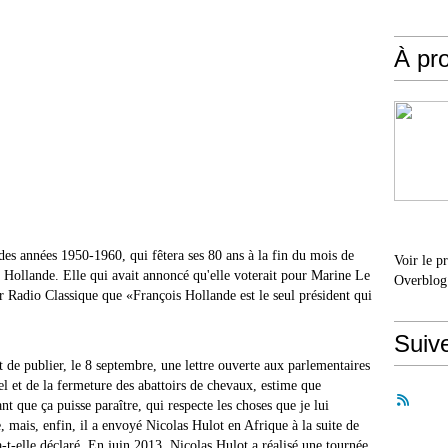
À pr
 des années 1950-1960, qui fêtera ses 80 ans à la fin du mois de
Voir le p
 Hollande. Elle qui avait annoncé qu'elle voterait pour Marine Le
Overblog
ur Radio Classique que «François Hollande est le seul président qui
Suiv
t de publier, le 8 septembre, une lettre ouverte aux parlementaires
el et de la fermeture des abattoirs de chevaux, estime que
nt que ça puisse paraître, qui respecte les choses que je lui
, mais, enfin, il a envoyé Nicolas Hulot en Afrique à la suite de
-t-elle déclaré. En juin 2013, Nicolas Hulot a réalisé une tournée