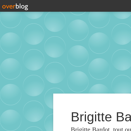
Brigitte Ba
Brigitte Bardot, tout o