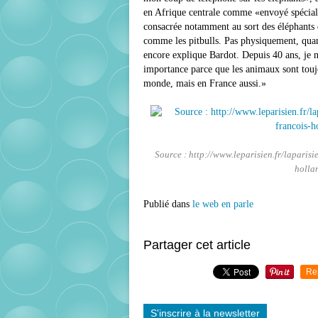
en Afrique centrale comme «envoyé spécial 
consacrée notamment au sort des éléphants de
comme les pitbulls. Pas physiquement, quand
encore explique Bardot. Depuis 40 ans, je n
importance parce que les animaux sont touj
monde, mais en France aussi.»
Source : http://www.leparisien.fr/laparis
holla
Publié dans
le web en parle
Partager cet article
Re
S'inscrire à la newsletter