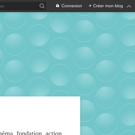
Connexion
+
Créer mon blog
inéma, fondation, action