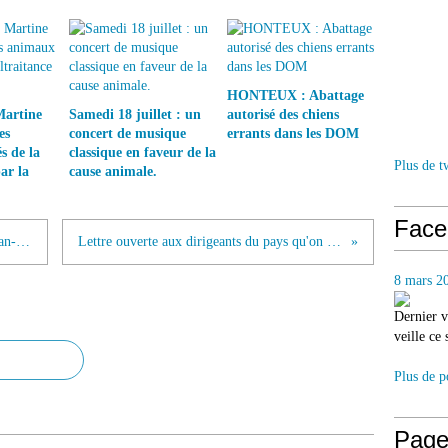
HONTEUX : Abattage
Martine
Samedi 18 juillet : un
autorisé des chiens
es
concert de musique
errants dans les DOM
s de la
classique en faveur de la
Plus de t
ar la
cause animale.
Face
Le mépris, le manuscrit original de Jean-Luc Godard
Lettre ouverte aux dirigeants du pays qu'on appel France
8 mars 2
Dernier v
veille ce
Plus de p
Page