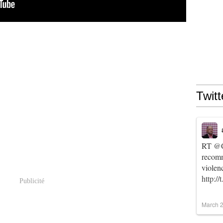
Twitt
RT
@C
recomm
violen
http:/
Publicité
March 2