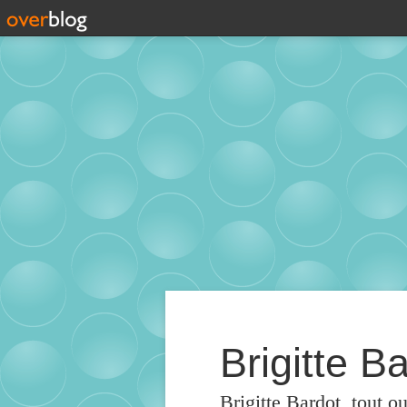
Brigitte Ba
Brigitte Bardot, tout o