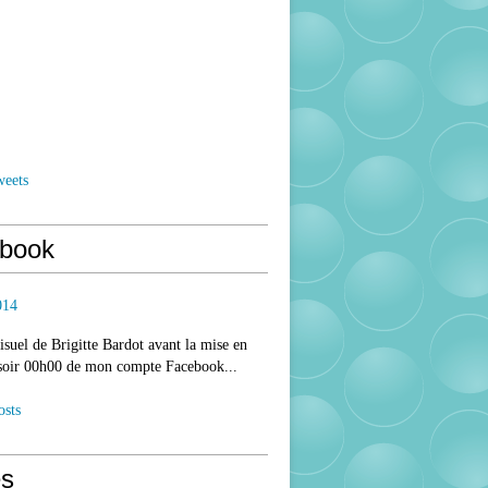
weets
book
014
isuel de Brigitte Bardot avant la mise en
 soir 00h00 de mon compte Facebook...
osts
s