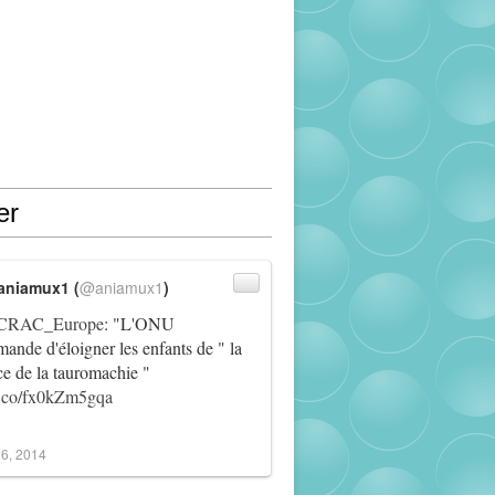
er
aniamux1 (
@aniamux1
)
RAC_Europe
: "L'ONU
ande d'éloigner les enfants de " la
ce de la tauromachie "
/t.co/fx0kZm5gqa
6, 2014