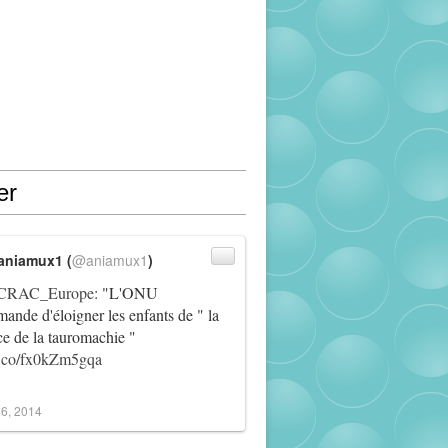
er
aniamux1 (
@aniamux1
)
RAC_Europe
: "L'ONU
ande d'éloigner les enfants de " la
ce de la tauromachie "
/t.co/fx0kZm5gqa
6, 2014