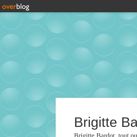
Brigitte Ba
Brigitte Bardot, tout o