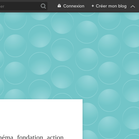
Connexion
+
Créer mon blog
inéma, fondation, action