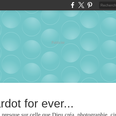
Publicité
rdot for ever...
u presque sur celle que Dieu créa, photographie, c