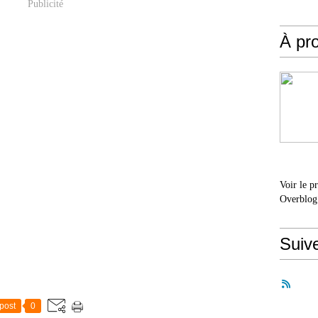
Publicité
À pr
Voir le p
Overblog
Suiv
post
0