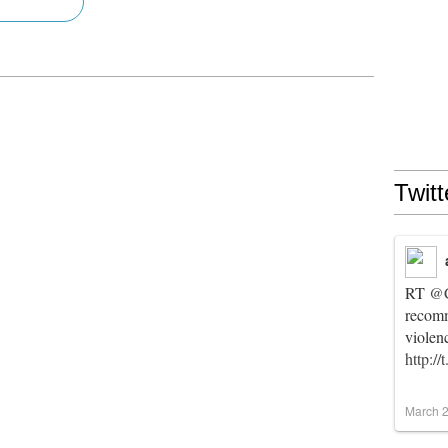
Twitt
RT
@C
recomm
violen
http:/
March 2