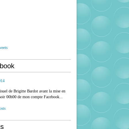
weets
book
014
isuel de Brigitte Bardot avant la mise en
 soir 00h00 de mon compte Facebook...
osts
s