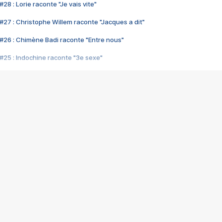
28 : Lorie raconte "Je vais vite"
#27 : Christophe Willem raconte "Jacques a dit"
#26 : Chimène Badi raconte "Entre nous"
#25 : Indochine raconte "3e sexe"
#24 : Zaho raconte "C'est chelou"
#23 : Patrick Bruel raconte "Au café des délices"
#22 : Kyo raconte "Le chemin"
#21 : Nolwenn Leroy raconte "Cassé"
#20 : Patrick Hernandez raconte "Born to be alive"
#19 : Lorie raconte "Près de moi"
#18 : Michael Jones raconte "A nos actes manqués" (avec Jean-Jacque
#17 : Khaled raconte "Aïcha"
#16 : Corneille raconte "Parce qu'on vient de loin"