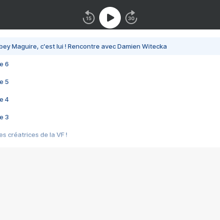
bey Maguire, c'est lui ! Rencontre avec Damien Witecka
e 6
e 5
e 4
e 3
s créatrices de la VF !
e 2
e 1
e Mektoub My Love arrive enfin ! Rencontre avec Shaïn Boumedine et Sal
i : après Toni en famille