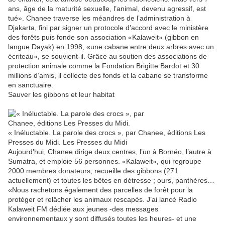
ans, âge de la maturité sexuelle, l’animal, devenu agressif, est
tué». Chanee traverse les méandres de l’administration à
Djakarta, fini par signer un protocole d’accord avec le ministère
des forêts puis fonde son association «Kalaweit» (gibbon en
langue Dayak) en 1998, «une cabane entre deux arbres avec un
écriteau», se souvient-il. Grâce au soutien des associations de
protection animale comme la Fondation Brigitte Bardot et 30
millions d’amis, il collecte des fonds et la cabane se transforme
en sanctuaire.
Sauver les gibbons et leur habitat
« Inéluctable. La parole des crocs », par Chanee, éditions Les
Presses du Midi.
Les Presses du Midi
Aujourd’hui, Chanee dirige deux centres, l’un à Bornéo, l’autre à
Sumatra, et emploie 56 personnes. «Kalaweit», qui regroupe
2000 membres donateurs, recueille des gibbons (271
actuellement) et toutes les bêtes en détresse ; ours, panthères…
«Nous rachetons également des parcelles de forêt pour la
protéger et relâcher les animaux rescapés. J’ai lancé Radio
Kalaweit FM dédiée aux jeunes -des messages
environnementaux y sont diffusés toutes les heures- et une