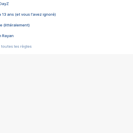
 DayZ
 a 13 ans (et vous l'avez ignoré)
e (littéralement)
im Rayan
 toutes les règles
s les jeux vidéo
us choquant de Rockstar ? - Le scandale BULLY
e plus moche de Steam
du RÊVE tourne au CAUCHEMAR
pendant 8 heures
it… à tort
umiliés par un jeu vidéo
ire - Final Fantasy 8