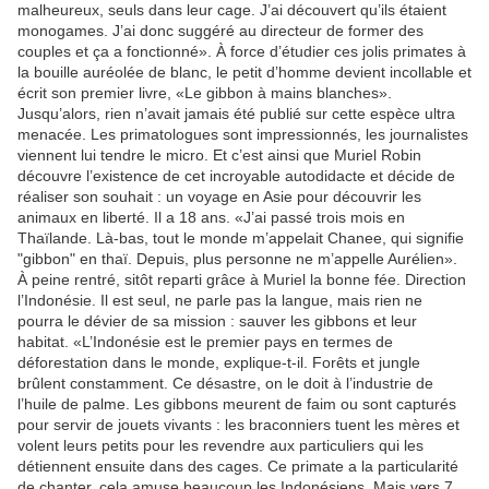
malheureux, seuls dans leur cage. J’ai découvert qu’ils étaient
monogames. J’ai donc suggéré au directeur de former des
couples et ça a fonctionné». À force d’étudier ces jolis primates à
la bouille auréolée de blanc, le petit d’homme devient incollable et
écrit son premier livre, «Le gibbon à mains blanches».
Jusqu’alors, rien n’avait jamais été publié sur cette espèce ultra
menacée. Les primatologues sont impressionnés, les journalistes
viennent lui tendre le micro. Et c’est ainsi que Muriel Robin
découvre l’existence de cet incroyable autodidacte et décide de
réaliser son souhait : un voyage en Asie pour découvrir les
animaux en liberté. Il a 18 ans. «J’ai passé trois mois en
Thaïlande. Là-bas, tout le monde m’appelait Chanee, qui signifie
"gibbon" en thaï. Depuis, plus personne ne m’appelle Aurélien».
À peine rentré, sitôt reparti grâce à Muriel la bonne fée. Direction
l’Indonésie. Il est seul, ne parle pas la langue, mais rien ne
pourra le dévier de sa mission : sauver les gibbons et leur
habitat. «L’Indonésie est le premier pays en termes de
déforestation dans le monde, explique-t-il. Forêts et jungle
brûlent constamment. Ce désastre, on le doit à l’industrie de
l’huile de palme. Les gibbons meurent de faim ou sont capturés
pour servir de jouets vivants : les braconniers tuent les mères et
volent leurs petits pour les revendre aux particuliers qui les
détiennent ensuite dans des cages. Ce primate a la particularité
de chanter, cela amuse beaucoup les Indonésiens. Mais vers 7