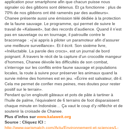
application pour smartphone afin que chacun puisse nous
signaler où des gibbons sont détenus. Et ça fonctionne : plus de
70% de nos gibbons ont été ramenés par des auditeurs».
Chanee présente aussi une émission télé dédiée à la protection
de la faune sauvage. Le programme, qui permet de suivre le
travail de «Kalaweit», bat des records d’audience. Quand il n’est
pas en sauvetage ou en tournage, il patrouille contre le
braconnage : «j’ai appris à piloter un paramoteur afin d’assurer
une meilleure surveillance». Et il écrit. Son sixième livre,
«Inéluctable. La parole des crocs», est un journal de bord
poignant. À travers le récit de la capture d’un crocodile mangeur
d’hommes, Chanee dévoile les difficultés de son combat,
s’interroge sur les conflits entre faune sauvage et populations
locales, la route à suivre pour préserver les animaux quand la
survie même des hommes est en jeu. «Écrire est salvateur, dit-il.
Cela me permet de confier mes peines, mes doutes pour rester
positif sur le terrain».
Pendant qu’on engloutit gâteaux et pots de pâte à tartiner à
l’huile de palme, l’équivalent de 6 terrains de foot disparaissent
chaque minute en Indonésie… Ça vaut le coup d’y réfléchir et de
soutenir la croisade de Chanee.
Plus d’infos sur
www.kalaweit.org
Source : Cliquez ICI :
http://www.parismatch.com/Actu/Environnement-et-sciences/L-