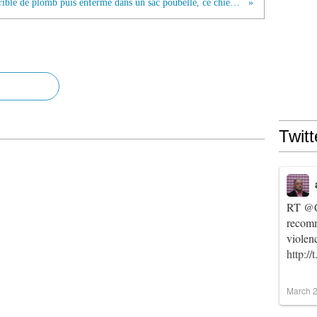
Criblé de plomb puis enfermé dans un sac poubelle, ce chien miraculé vit désormais dans le bonheur
Twitt
RT
@C
recomm
violen
http:/
March 2