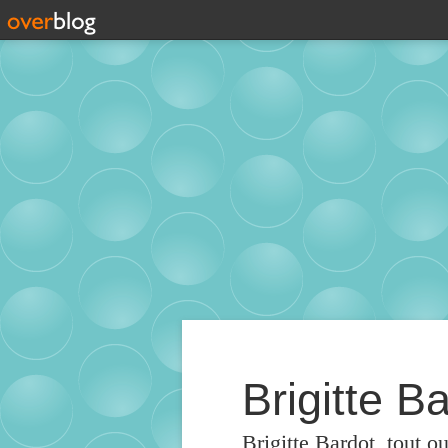
Brigitte Ba
Brigitte Bardot, tout o