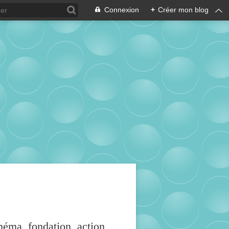
Connexion
+
Créer mon blog
inéma, fondation, action