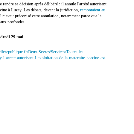
e rendre sa décision après délibéré : il annule l'arrêté autorisant
rcine à Luzay. Les débats, devant la juridiction,
remontaient au
lic avait préconisé cette annulation, notamment parce que la
 eaux profondes.
ndredi 29 mai
llerepublique.fr/Deux-Sevres/Services/Toutes-les-
rrete-autorisant-l-exploitation-de-la-maternite-porcine-est-