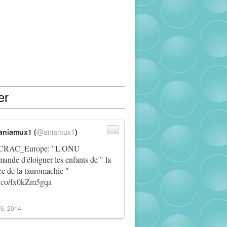
er
aniamux1 (
@aniamux1
)
RAC_Europe
: "L'ONU
ande d'éloigner les enfants de " la
ce de la tauromachie "
/t.co/fx0kZm5gqa
6, 2014