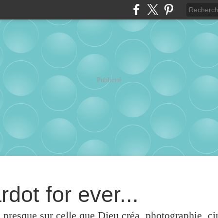
Publicité
rdot for ever...
u presque sur celle que Dieu créa, photographie, c