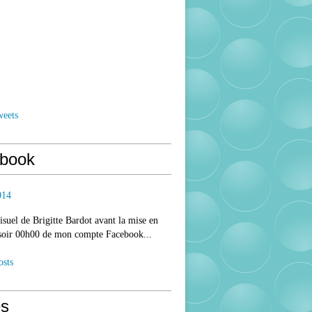
weets
book
014
isuel de Brigitte Bardot avant la mise en
 soir 00h00 de mon compte Facebook...
osts
s