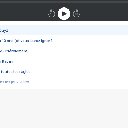
 DayZ
 a 13 ans (et vous l'avez ignoré)
e (littéralement)
im Rayan
 toutes les règles
s les jeux vidéo
us choquant de Rockstar ? - Le scandale BULLY
e plus moche de Steam
du RÊVE tourne au CAUCHEMAR
pendant 8 heures