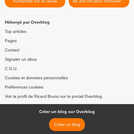
humaniste sur la cause
de 300 km pour retrouver la
animale projeté pour la
femme qui l’a sauvé >
Conférence des Nations-
Unies sur le changement
Hébergé par Overblog
climatique (COP21)
Top articles
Pages
Contact
Signaler un abus
C.G.U.
Cookies et données personnelles
Préférences cookies
Voir le profil de Ricard Bruno sur le portail Overblog
Créer un blog sur Overblog
Créer un blog