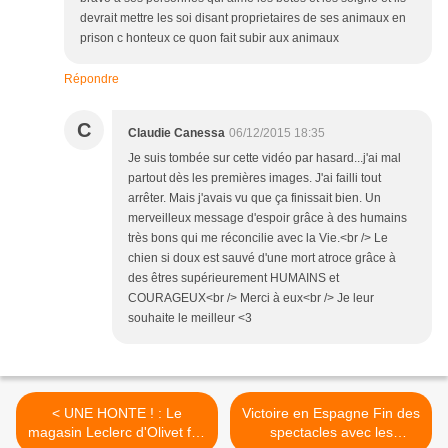
devrait mettre les soi disant proprietaires de ses animaux en
prison c honteux ce quon fait subir aux animaux
Répondre
C
Claudie Canessa
06/12/2015 18:35
Je suis tombée sur cette vidéo par hasard...j'ai mal
partout dès les premières images. J'ai failli tout
arrêter. Mais j'avais vu que ça finissait bien. Un
merveilleux message d'espoir grâce à des humains
très bons qui me réconcilie avec la Vie.<br /> Le
chien si doux est sauvé d'une mort atroce grâce à
des êtres supérieurement HUMAINS et
COURAGEUX<br /> Merci à eux<br /> Je leur
souhaite le meilleur <3
< UNE HONTE ! : Le
Victoire en Espagne Fin des
magasin Leclerc d'Olivet fait
spectacles avec les