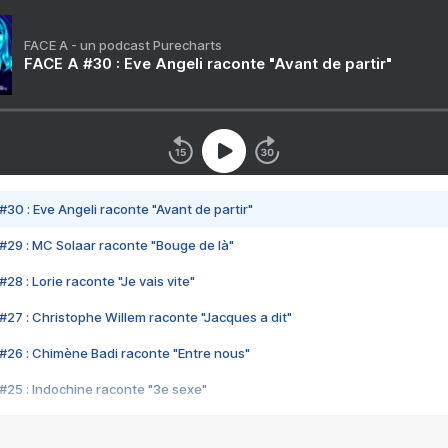
FACE A - un podcast Purecharts
FACE A #30 : Eve Angeli raconte "Avant de partir"
#30 : Eve Angeli raconte "Avant de partir"
#29 : MC Solaar raconte "Bouge de là"
28 : Lorie raconte "Je vais vite"
#27 : Christophe Willem raconte "Jacques a dit"
#26 : Chimène Badi raconte "Entre nous"
#25 : Indochine raconte "3e sexe"
#24 : Zaho raconte "C'est chelou"