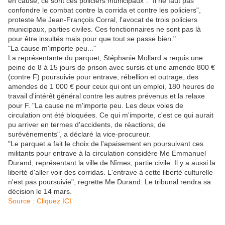
en cause, ce sont ces policiers municipaux". "Il ne faut pas
confondre le combat contre la corrida et contre les policiers",
proteste Me Jean-François Corral, l'avocat de trois policiers
municipaux, parties civiles. Ces fonctionnaires ne sont pas là
pour être insultés mais pour que tout se passe bien."
"La cause m'importe peu..."
La représentante du parquet, Stéphanie Mollard a requis une
peine de 8 à 15 jours de prison avec sursis et une amende 800 €
(contre F) poursuivie pour entrave, rébellion et outrage, des
amendes de 1 000 € pour ceux qui ont un emploi, 180 heures de
travail d'intérêt général contre les autres prévenus et la relaxe
pour F. "La cause ne m'importe peu. Les deux voies de
circulation ont été bloquées. Ce qui m'importe, c'est ce qui aurait
pu arriver en termes d'accidents, de réactions, de
surévénements", a déclaré la vice-procureur.
"Le parquet a fait le choix de l'apaisement en poursuivant ces
militants pour entrave à la circulation considère Me Emmanuel
Durand, représentant la ville de Nîmes, partie civile. Il y a aussi la
liberté d'aller voir des corridas. L'entrave à cette liberté culturelle
n'est pas poursuivie", regrette Me Durand. Le tribunal rendra sa
décision le 14 mars.
Source : Cliquez ICI