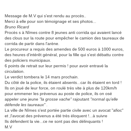
Message de M.V qui s'est rendu au procès..
Merci à elle pour son témoignage et ses photos...
Bruno Ricard
Procès s à Nîmes contre 8 jeunes anti corrida qui avaient lancé
des clous sur la route pour empêcher le camion des taureaux de
corrida de partir dans l'arène.
Le procureur a requis des amendes de 500 euros à 1000 euros,
des heures d'intérêt général, pour la fille qui s'est débattu contre
des policiers municipaux.
6 points de retrait sur leur permis ! pour avoir entravé la
circulation.
Le verdict tombera le 14 mars prochain.
Du côté de la police, ils étaient absents...car ils étaient en tord !
Ils on joué de leur force, on roulé très vite à plus de 120km/h
pour emmener les prévenus au poste de police, ils on osé
appeler une jeune
"la grosse vache"
rajoutant
"normal qu'elle
défende les taureaux" .
La ville de Nîmes s'est portée partie civile avec un avocat "afioc"
et ,l'avocat des prévenus a été très éloquent !...à suivre
Ils défendent la vie...ce ne sont pas des délinquants !
M.V