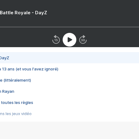
 Battle Royale - DayZ
 DayZ
 a 13 ans (et vous l'avez ignoré)
e (littéralement)
im Rayan
 toutes les règles
s les jeux vidéo
us choquant de Rockstar ? - Le scandale BULLY
e plus moche de Steam