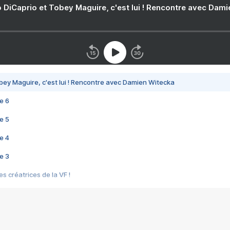
 DiCaprio et Tobey Maguire, c'est lui ! Rencontre avec Dam
bey Maguire, c'est lui ! Rencontre avec Damien Witecka
e 6
e 5
e 4
e 3
s créatrices de la VF !
e 2
e 1