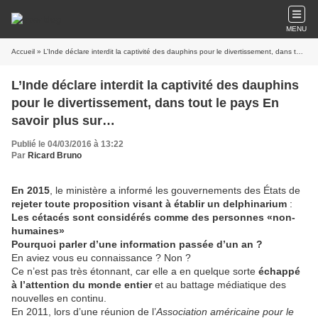
MENU
Accueil
» L’Inde déclare interdit la captivité des dauphins pour le divertissement, dans tout le pays En savoir plus sur http://www.stopauxmassacresanimaliers.fr/linde-declare-interdit-captivite-dauphins-divertissement-pays/#D5hX131UGrSlGzu3.99
L’Inde déclare interdit la captivité des dauphins
pour le divertissement, dans tout le pays En
savoir plus sur
http://www.stopauxmassacresanimaliers.fr/linde
Publié le 04/03/2016 à 13:22
-declare-interdit-captivite-dauphins-
Par
Ricard Bruno
divertissement-pays/#D5hX131UGrSlGzu3.99
En 2015
, le ministère a informé les gouvernements des États de
rejeter toute proposition visant à établir un delphinarium
:
Les cétacés sont considérés comme des personnes «non-
humaines»
Pourquoi parler d’une information passée d’un an ?
En aviez vous eu connaissance ? Non ?
Ce n’est pas très étonnant, car elle a en quelque sorte
échappé
à l’attention du monde entier
et au battage médiatique des
nouvelles en continu.
En 2011, lors d’une réunion de l’
Association américaine pour le