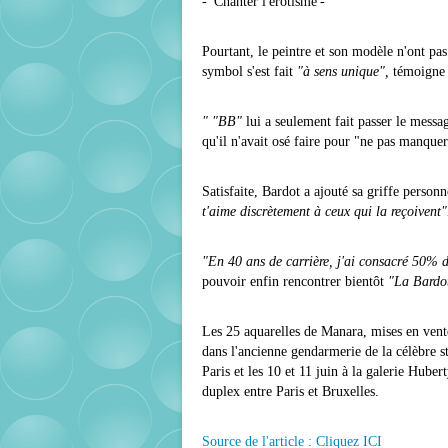
- 'Chanter l'érotisme'-
Pourtant, le peintre et son modèle n'ont pas
symbol s'est fait
"à sens unique",
témoigne
" "BB"
lui a seulement fait passer le messag
qu'il n'avait osé faire pour "ne pas manquer
Satisfaite, Bardot a ajouté sa griffe person
t'aime discrètement à ceux qui la reçoivent"
"En 40 ans de carrière, j'ai consacré 50% d
pouvoir enfin rencontrer bientôt
"La Bardo
Les 25 aquarelles de Manara, mises en vente 
dans l'ancienne gendarmerie de la célèbre st
Paris et les 10 et 11 juin à la galerie Hube
duplex entre Paris et Bruxelles.
Source de l'article : Cliquez ICI