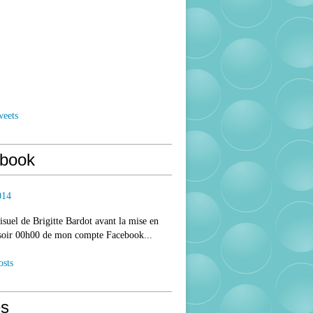
weets
book
014
isuel de Brigitte Bardot avant la mise en
 soir 00h00 de mon compte Facebook...
osts
s