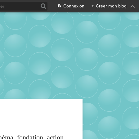
Connexion
+
Créer mon blog
inéma, fondation, action