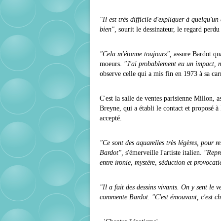
"Il est très difficile d'expliquer à quelqu'
bien",
sourit le dessinateur, le regard perdu 
"Cela m'étonne toujours",
assure Bardot qu
moeurs.
"J'ai probablement eu un impact, ma
observe celle qui a mis fin en 1973 à sa ca
C'est la salle de ventes parisienne Millon, 
Breyne, qui a établi le contact et proposé à
accepté.
"Ce sont des aquarelles très légères, pour 
Bardot",
s'émerveille l'artiste italien.
"Repro
entre ironie, mystère, séduction et provocat
"Il a fait des dessins vivants. On y sent le 
commente Bardot. "C'est émouvant, c'est c