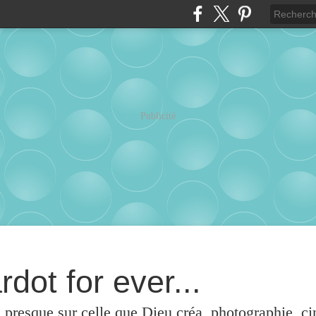
Publicité
rdot for ever...
u presque sur celle que Dieu créa, photographie, c