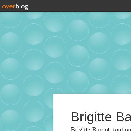
Brigitte Ba
Brigitte Bardot, tout o