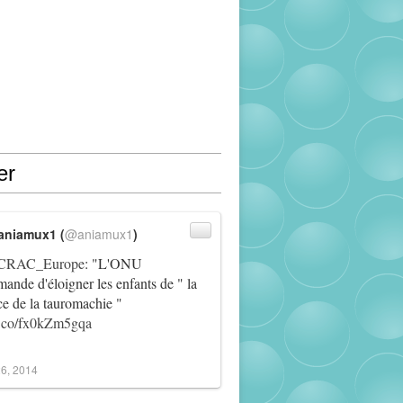
er
aniamux1 (
@aniamux1
)
RAC_Europe
: "L'ONU
ande d'éloigner les enfants de " la
ce de la tauromachie "
/t.co/fx0kZm5gqa
6, 2014