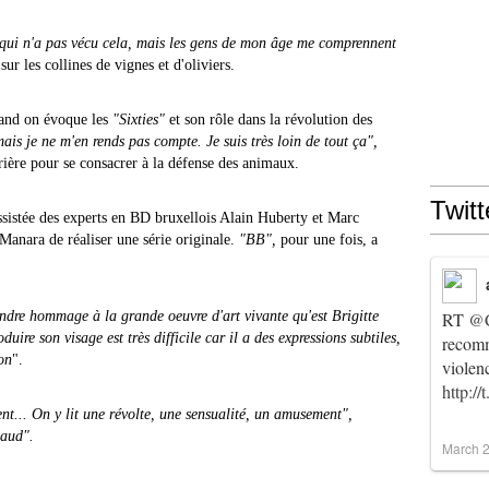
un qui n'a pas vécu cela, mais les gens de mon âge me comprennent
sur les collines de vignes et d'oliviers.
and on évoque les
"Sixties"
et son rôle dans la révolution des
is je ne m'en rends pas compte. Je suis très loin de tout ça",
rrière pour se consacrer à la défense des animaux.
Twitt
assistée des experts en BD bruxellois Alain Huberty et Marc
 Manara de réaliser une série originale.
"BB",
pour une fois, a
rendre hommage à la grande oeuvre d'art vivante qu'est Brigitte
RT
@C
duire son visage est très difficile car il a des expressions subtiles,
recomm
ion
".
violen
http:/
vent... On y lit une révolte, une sensualité, un amusement",
haud".
March 2