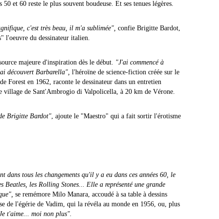
 50 et 60 reste le plus souvent boudeuse. Et ses tenues légères.
magnifique, c'est très beau, il m'a sublimée",
confie Brigitte Bardot,
" l'oeuvre du dessinateur italien.
source majeure d'inspiration dès le début.
"J'ai commencé à
'ai découvert Barbarella",
l'héroïne de science-fiction créée sur le
e Forest en 1962, raconte le dessinateur dans un entretien
le village de Sant'Ambrogio di Valpolicella, à 20 km de Vérone.
de Brigitte Bardot"
, ajoute le "Maestro" qui a fait sortir l'érotisme
ant dans tous les changements qu'il y a eu dans ces années 60, le
 Beatles, les Rolling Stones... Elle a représenté une grande
oque",
se remémore Milo Manara, accoudé à sa table à dessins
se de l'égérie de Vadim, qui la révéla au monde en 1956, ou, plus
Je t'aime... moi non plus".