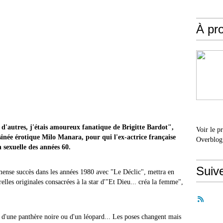
À pr
d'autres, j'étais amoureux fanatique de Brigitte Bardot",
Voir le p
sinée érotique Milo Manara, pour qui l'ex-actrice française
Overblog
n sexuelle des années 60.
Suiv
mense succès dans les années 1980 avec "Le Déclic", mettra en
elles originales consacrées à la star d'"Et Dieu... créa la femme",
d'une panthère noire ou d'un léopard... Les poses changent mais