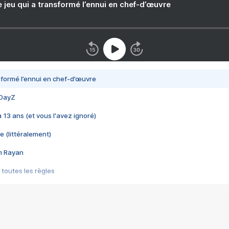
e jeu qui a transformé l’ennui en chef-d’œuvre
nsformé l’ennui en chef-d’œuvre
 DayZ
 a 13 ans (et vous l'avez ignoré)
e (littéralement)
im Rayan
 toutes les règles
s les jeux vidéo
us choquant de Rockstar ? - Le scandale BULLY
e plus moche de Steam