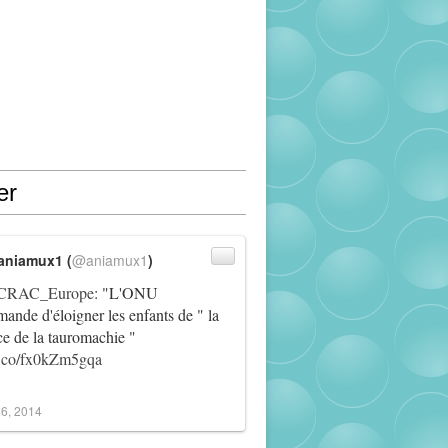
er
aniamux1 (
@aniamux1
)
RAC_Europe
: "L'ONU
ande d'éloigner les enfants de " la
ce de la tauromachie "
/t.co/fx0kZm5gqa
6, 2014