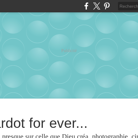
Publicité
rdot for ever...
u presque sur celle que Dieu créa, photographie, c