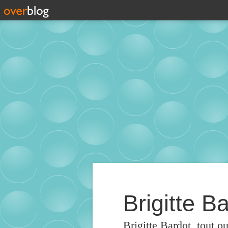
Brigitte Ba
Brigitte Bardot, tout o