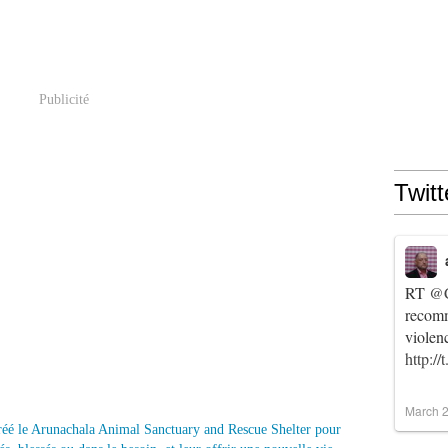
Publicité
Twitt
RT
@C
recomm
violen
http:/
March 2