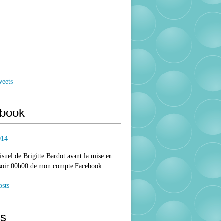
weets
book
014
isuel de Brigitte Bardot avant la mise en
 soir 00h00 de mon compte Facebook...
osts
s