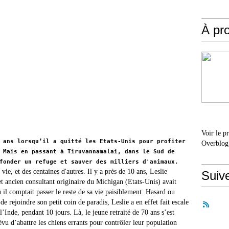
À pr
Voir le p
 ans lorsqu’il a quitté les Etats-Unis pour profiter
Overblog
 Mais en passant à Tiruvannamalai, dans le Sud de
fonder un refuge et sauver des milliers d'animaux.
ie, et des centaines d'autres. Il y a près de 10 ans, Leslie
Suiv
et ancien consultant originaire du Michigan (Etats-Unis) avait
 il comptait passer le reste de sa vie paisiblement. Hasard ou
de rejoindre son petit coin de paradis, Leslie a en effet fait escale
’Inde, pendant 10 jours. Là, le jeune retraité de 70 ans s’est
révu d’abattre les chiens errants pour contrôler leur population