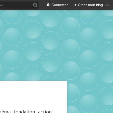
Connexion
+
Créer mon blog
inéma, fondation, action