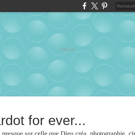
Publicité
rdot for ever...
u presque sur celle que Dieu créa, photographie, c