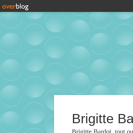
Brigitte Ba
Brigitte Bardot, tout o