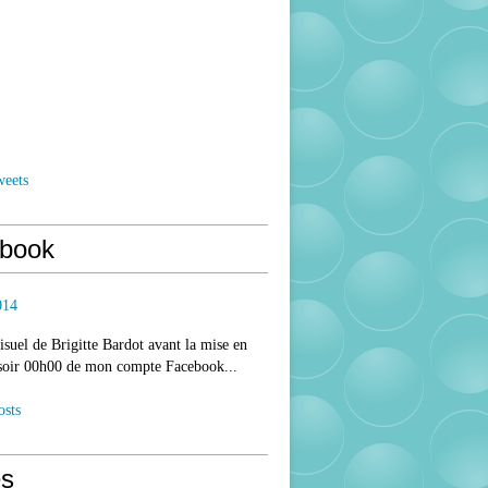
weets
book
014
isuel de Brigitte Bardot avant la mise en
 soir 00h00 de mon compte Facebook...
osts
s