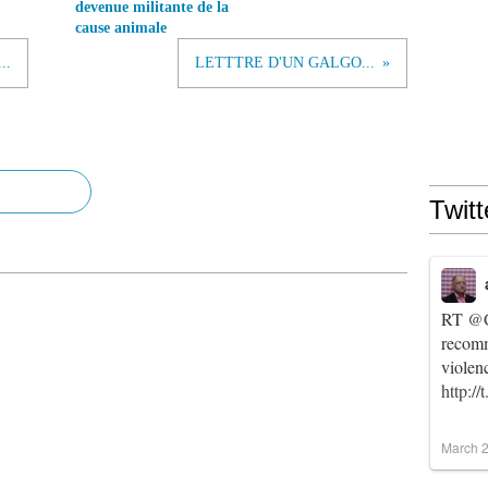
devenue militante de la
cause animale
..
LETTTRE D'UN GALGO...
Twitt
RT
@C
recomm
violen
http:/
March 2