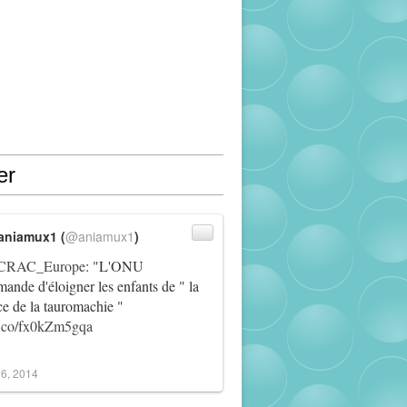
er
aniamux1 (
@aniamux1
)
RAC_Europe
: "L'ONU
ande d'éloigner les enfants de " la
ce de la tauromachie "
/t.co/fx0kZm5gqa
6, 2014