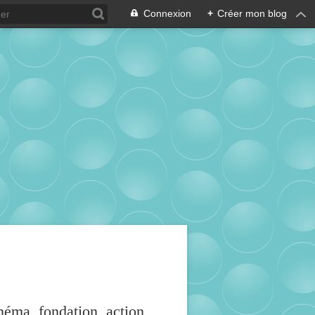
Connexion
+
Créer mon blog
inéma, fondation, action