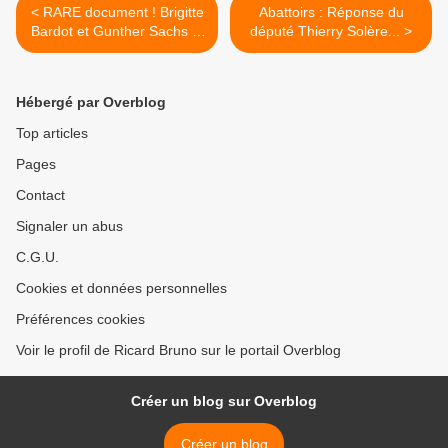
< RARE document ! Brigitte
Abattoirs : Réponse du
Bardot et Gunther Sachs le
député Thierry Solère... >
5 mars 1967 aéroport de
Cointrin (Suisse)
Hébergé par Overblog
Top articles
Pages
Contact
Signaler un abus
C.G.U.
Cookies et données personnelles
Préférences cookies
Voir le profil de Ricard Bruno sur le portail Overblog
Créer un blog sur Overblog
Créer un blog