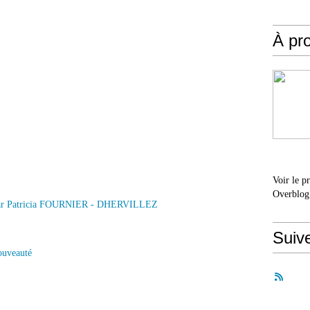
À pr
Voir le p
Overblog
Suiv
uveauté