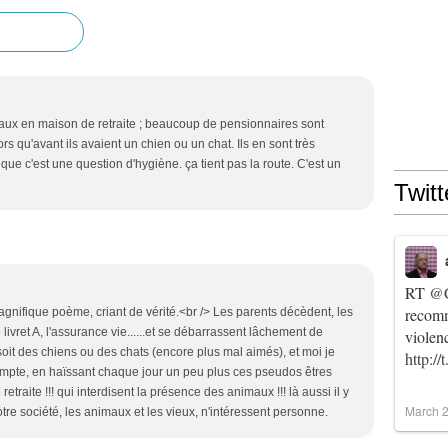
nimaux en maison de retraite ; beaucoup de pensionnaires sont
s qu'avant ils avaient un chien ou un chat. Ils en sont très
ue c'est une question d'hygiène. ça tient pas la route. C'est un
Twitt
RT
@C
recomm
 magnifique poème, criant de vérité.<br /> Les parents décèdent, les
 livret A, l'assurance vie......et se débarrassent lâchement de
violen
soit des chiens ou des chats (encore plus mal aimés), et moi je
http:/
compte, en haïssant chaque jour un peu plus ces pseudos êtres
etraite !!! qui interdisent la présence des animaux !!! là aussi il y
March 2
tre société, les animaux et les vieux, n'intéressent personne.