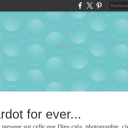
Publicité
rdot for ever...
u presque sur celle que Dieu créa, photographie, c