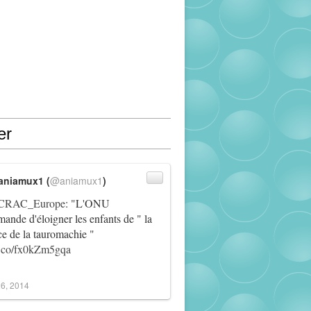
er
aniamux1 (
@aniamux1
)
RAC_Europe
: "L'ONU
ande d'éloigner les enfants de " la
ce de la tauromachie "
/t.co/fx0kZm5gqa
6, 2014