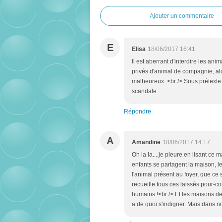
Ajouter un commentaire
E
Elisa
18/06/2017 16:41
Il est aberrant d'interdire les a
privés d'animal de compagnie, alor
malheureux. <br /> Sous prétexte q
scandale .
Répondre
A
Amandine
18/06/2017 14:17
Oh la la....je pleure en lisant ce
enfants se partagent la maison, le
l'animal présent au foyer, que ce 
recueille tous ces laissés pour-
humains !<br /> Et les maisons de r
a de quoi s'indigner. Mais dans no