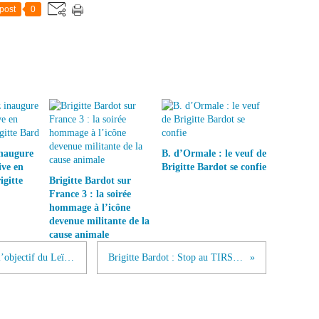
post
0
inaugure
B. d’Ormale : le veuf de
ive en
Brigitte Bardot se confie
gitte
Brigitte Bardot sur
France 3 : la soirée
hommage à l’icône
devenue militante de la
cause animale
Exposition/Paris : “7 juin 1967, dans l’objectif du Leïca de Jacques Héripret”
Brigitte Bardot : Stop au TIRS DES LOUPS !