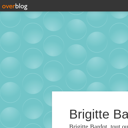
Brigitte Ba
Brigitte Bardot, tout o