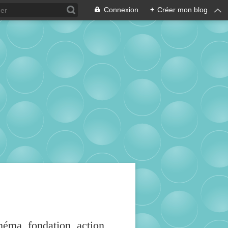
Connexion
+
Créer mon blog
inéma, fondation, action