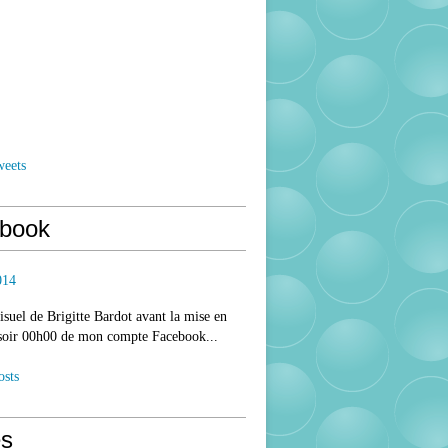
weets
book
014
isuel de Brigitte Bardot avant la mise en
 soir 00h00 de mon compte Facebook...
osts
s