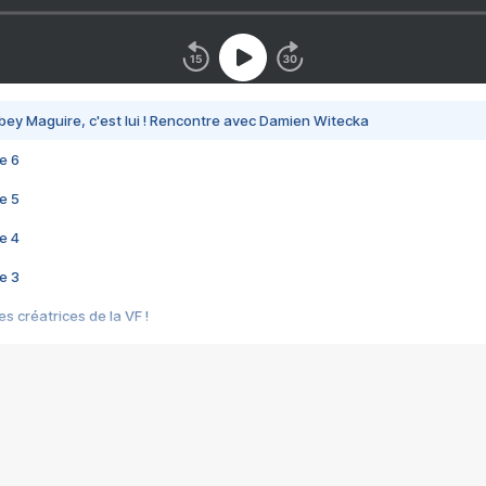
bey Maguire, c'est lui ! Rencontre avec Damien Witecka
e 6
e 5
e 4
e 3
s créatrices de la VF !
e 2
e 1
e Mektoub My Love arrive enfin ! Rencontre avec Shaïn Boumedine et Sal
i : après Toni en famille