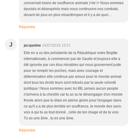
concernait moins de souffrance animale )<br /> Nous sommes
épuisés et désespérés mais nous continuons nos combats,
devant de plus en plus misanthropes et il y a de quoi ...
Répondre
J
jacqueline
24/07/2018 18:51
Elle en a vu des présidents de la République notre Brigitte
internationale, à commencer par de Gaulle et toujours elle a
été ignorée par ces élus minables qui nous gouvernent juste
pour se remplir les poches, mais avec courage et
détermination elle continue par amour pour le monde animal
dont tous les droits leurs sont refusés par la seule volonté
politique ! Nous sommes avec toi BB, jamais aucun people
n'arrivera à ta cheville car tu as su te désengager d'un monde
frivole alors que tu étais en pleine gloire pour t'engager dans
ce qu'il y a de plus terrible en souffrance, le monde des sans-
voix à qui tu as tout donné , celle de ton image et de ta voix.
Tu as une âme , tu es une âme.
Répondre