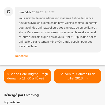
C
cmafalda
24/07/2018 13:27
vous avez toute mon admiration madame ! <br /> la France
devrait suivre les exemples de pays voisins comme un permis
pour avoir des animaux et puis des cameras de surveillance .
<br /> Mais aussi un ministère consacrés au bien être animal
et leurs droits ainsi que nos devoirs ..<br /> Et puis une police
animalière sur le terrain .<br /> On garde espoir , pour des
jours meilleurs
Répondre
< Bonne Fête Brigitte…reçu
Souvenirs, Souvenirs de
demain à 11h00 à l'Élysées
juillet 2018... >
par le président Macron…
Hébergé par Overblog
Top articles