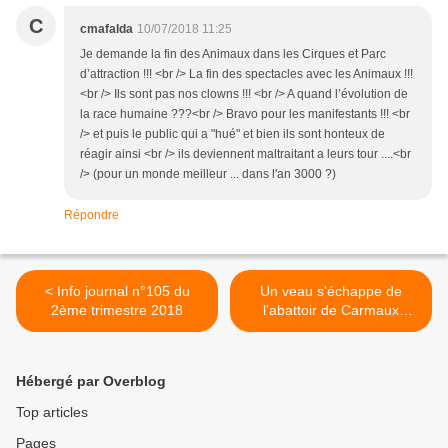
C
cmafalda
10/07/2018 11:25
Je demande la fin des Animaux dans les Cirques et Parc
d’attraction !!! <br /> La fin des spectacles avec les Animaux !!!
<br /> Ils sont pas nos clowns !!! <br /> A quand l’évolution de
la race humaine ???<br /> Bravo pour les manifestants !!! <br
/> et puis le public qui a "hué" et bien ils sont honteux de
réagir ainsi <br /> ils deviennent maltraitant a leurs tour ....<br
/> (pour un monde meilleur ... dans l'an 3000 ?)
Répondre
< Info journal n°105 du
Un veau s'échappe de
2ème trimestre 2018
l'abattoir de Carmaux
(Tarn), la Fondation Brigitte
Bardot veut l'adopter >
Hébergé par Overblog
Top articles
Pages