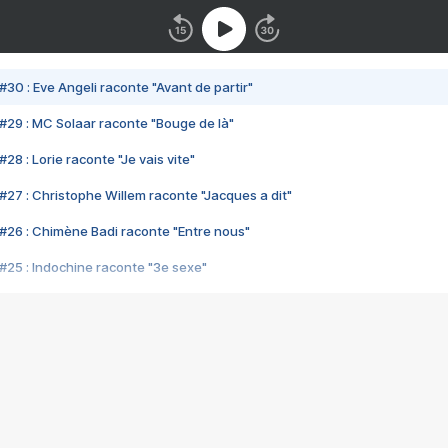
#30 : Eve Angeli raconte "Avant de partir"
#29 : MC Solaar raconte "Bouge de là"
28 : Lorie raconte "Je vais vite"
#27 : Christophe Willem raconte "Jacques a dit"
#26 : Chimène Badi raconte "Entre nous"
#25 : Indochine raconte "3e sexe"
#24 : Zaho raconte "C'est chelou"
#23 : Patrick Bruel raconte "Au café des délices"
#22 : Kyo raconte "Le chemin"
#21 : Nolwenn Leroy raconte "Cassé"
#20 : Patrick Hernandez raconte "Born to be alive"