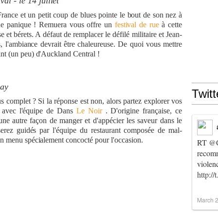
al - le 14 juillet
ance et un petit coup de blues pointe le bout de son nez à
 de panique ! Remuera vous offre un
festival de rue
à cette
e et bérets. A défaut de remplacer le défilé militaire et Jean-
, l'ambiance devrait être chaleureuse. De quoi vous mettre
nt (un peu) d'Auckland Central !
Day
Twitt
s complet ? Si la réponse est non, alors partez explorer vos
e avec l'équipe de Dans
Le Noir
. D'origine française, ce
une autre façon de manger et d'appécier les saveur dans le
erez guidés par l'équipe du restaurant composée de mal-
 un menu spécialement concocté pour l'occasion.
RT
@C
recomm
violen
http:/
March 2