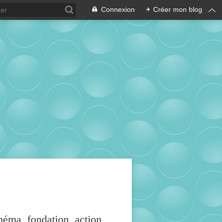
Connexion
+
Créer mon blog
inéma, fondation, action