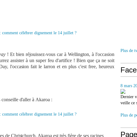
Plus de t
way
! Et bien réjouissez-vous car à Wellington, à l'occasion
rrez assister à un super feu d'artifice ! Bien que ça ne soit
ay, l'occasion fait le larron et en plus c'est free, heureux
Face
8 mars 2
Dernier v
onseille d'aller à
Akaroa
:
veille ce
Plus de p
Page
es de Christchurch, Akaroa est très fière de ses
racines