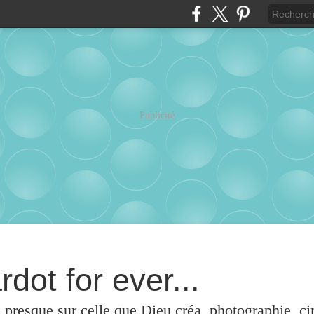
Publicité
rdot for ever...
u presque sur celle que Dieu créa, photographie, c