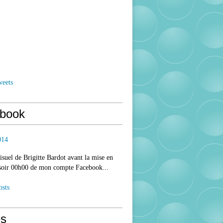
weets
book
014
isuel de Brigitte Bardot avant la mise en
 soir 00h00 de mon compte Facebook...
osts
s