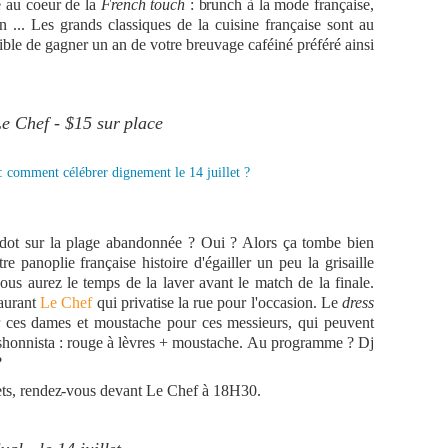
 au coeur de la
French touch
: brunch à la mode française,
n ... Les grands classiques de la cuisine française sont au
ible de gagner
un an
de votre breuvage caféiné préféré ainsi
Le Chef - $15 sur place
dot sur la plage abandonnée ? Oui ? Alors ça tombe bien
re panoplie française histoire d'égailler un peu la grisaille
us aurez le temps de la laver avant le match de la finale.
aurant
Le Chef
qui privatise la rue pour l'occasion. Le
dress
r ces dames et moustache pour ces messieurs, qui peuvent
ashonnista : rouge à lèvres + moustache. Au programme ? Dj
?
kets, rendez-vous devant Le Chef à 18H30.