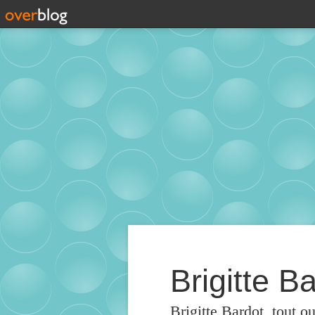
Brigitte Ba
Brigitte Bardot, tout o