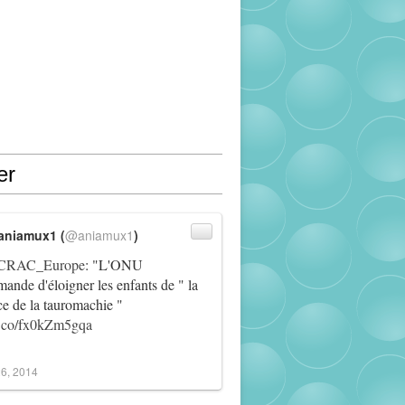
er
aniamux1 (
@aniamux1
)
RAC_Europe
: "L'ONU
ande d'éloigner les enfants de " la
ce de la tauromachie "
/t.co/fx0kZm5gqa
6, 2014