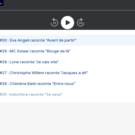
#30 : Eve Angeli raconte "Avant de partir"
#29 : MC Solaar raconte "Bouge de là"
28 : Lorie raconte "Je vais vite"
#27 : Christophe Willem raconte "Jacques a dit"
#26 : Chimène Badi raconte "Entre nous"
#25 : Indochine raconte "3e sexe"
#24 : Zaho raconte "C'est chelou"
#23 : Patrick Bruel raconte "Au café des délices"
#22 : Kyo raconte "Le chemin"