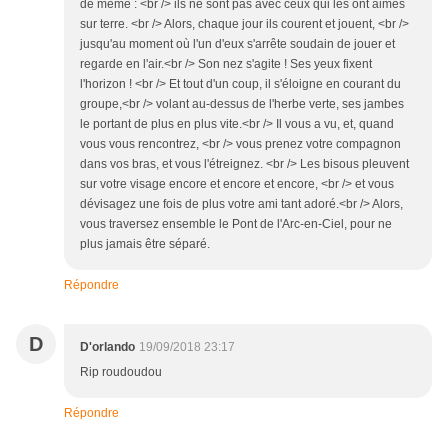
de même : <br /> ils ne sont pas avec ceux qui les ont aimés
sur terre. <br /> Alors, chaque jour ils courent et jouent, <br />
jusqu'au moment où l'un d'eux s'arrête soudain de jouer et
regarde en l'air.<br /> Son nez s'agite ! Ses yeux fixent
l'horizon ! <br /> Et tout d'un coup, il s'éloigne en courant du
groupe,<br /> volant au-dessus de l'herbe verte, ses jambes
le portant de plus en plus vite.<br /> Il vous a vu, et, quand
vous vous rencontrez, <br /> vous prenez votre compagnon
dans vos bras, et vous l'étreignez. <br /> Les bisous pleuvent
sur votre visage encore et encore et encore, <br /> et vous
dévisagez une fois de plus votre ami tant adoré.<br /> Alors,
vous traversez ensemble le Pont de l'Arc-en-Ciel, pour ne
plus jamais être séparé.
Répondre
D
D'orlando
19/09/2018 23:17
Rip roudoudou
Répondre