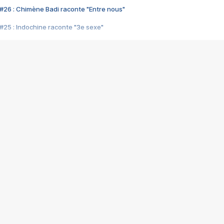
#26 : Chimène Badi raconte "Entre nous"
#25 : Indochine raconte "3e sexe"
#24 : Zaho raconte "C'est chelou"
#23 : Patrick Bruel raconte "Au café des délices"
#22 : Kyo raconte "Le chemin"
#21 : Nolwenn Leroy raconte "Cassé"
#20 : Patrick Hernandez raconte "Born to be alive"
#19 : Lorie raconte "Près de moi"
#18 : Michael Jones raconte "A nos actes manqués" (avec Jean-Jacque
#17 : Khaled raconte "Aïcha"
#16 : Corneille raconte "Parce qu'on vient de loin"
#15 : Indochine raconte "L'aventurier"