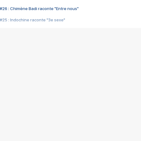
#26 : Chimène Badi raconte "Entre nous"
#25 : Indochine raconte "3e sexe"
#24 : Zaho raconte "C'est chelou"
#23 : Patrick Bruel raconte "Au café des délices"
#22 : Kyo raconte "Le chemin"
#21 : Nolwenn Leroy raconte "Cassé"
#20 : Patrick Hernandez raconte "Born to be alive"
#19 : Lorie raconte "Près de moi"
#18 : Michael Jones raconte "A nos actes manqués" (avec Jean-Jacque
#17 : Khaled raconte "Aïcha"
#16 : Corneille raconte "Parce qu'on vient de loin"
#15 : Indochine raconte "L'aventurier"