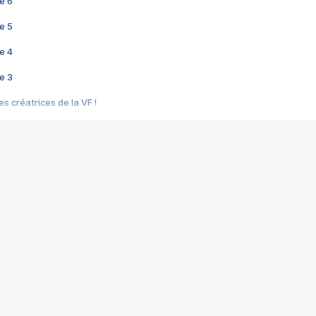
e 6
e 5
e 4
e 3
s créatrices de la VF !
e 2
e 1
e Mektoub My Love arrive enfin ! Rencontre avec Shaïn Boumedine et Sal
i : après Toni en famille
elle réalise le bouleversant Dites lui que je l'aime
ais ! Rencontre autour de Vie privée de Rebecca Zlotowski
 de Marguerite, Grave... Rencontre avec Ella Rumpf
 Les Rêveurs, un film intime sur la santé mentale