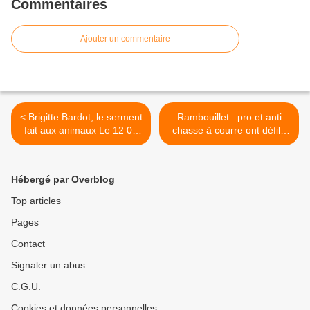
Commentaires
Ajouter un commentaire
< Brigitte Bardot, le serment
Rambouillet : pro et anti
fait aux animaux Le 12 04
chasse à courre ont défilé
2019 à 22h55 sur France3
sans se croiser >
Hébergé par Overblog
Top articles
Pages
Contact
Signaler un abus
C.G.U.
Cookies et données personnelles