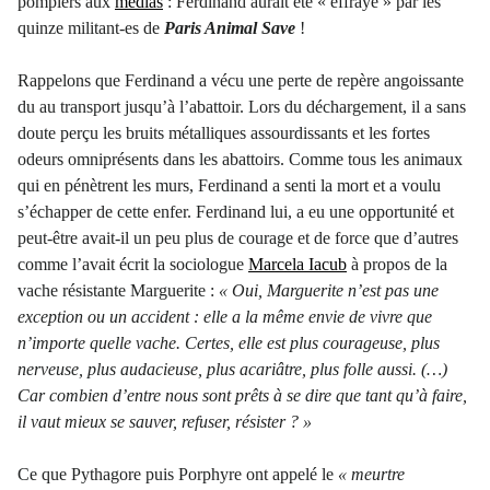
pompiers aux
médias
: Ferdinand aurait été « effrayé » par les
quinze militant-es de
Paris Animal Save
!
Rappelons que Ferdinand a vécu une perte de repère angoissante
du au transport jusqu’à l’abattoir. Lors du déchargement, il a sans
doute perçu les bruits métalliques assourdissants et les fortes
odeurs omniprésents dans les abattoirs. Comme tous les animaux
qui en pénètrent les murs, Ferdinand a senti la mort et a voulu
s’échapper de cette enfer. Ferdinand lui, a eu une opportunité et
peut-être avait-il un peu plus de courage et de force que d’autres
comme l’avait écrit la sociologue
Marcela Iacub
à propos de la
vache résistante Marguerite :
« Oui, Marguerite n’est pas une
exception ou un accident : elle a la même envie de vivre que
n’importe quelle vache. Certes, elle est plus courageuse, plus
nerveuse, plus audacieuse, plus acariâtre, plus folle aussi. (…)
Car combien d’entre nous sont prêts à se dire que tant qu’à faire,
il vaut mieux se sauver, refuser, résister ? »
Ce que Pythagore puis Porphyre ont appelé le
« meurtre