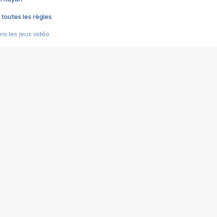
 toutes les règles
s les jeux vidéo
us choquant de Rockstar ? - Le scandale BULLY
e plus moche de Steam
du RÊVE tourne au CAUCHEMAR
pendant 8 heures
it… à tort
umiliés par un jeu vidéo
ire - Final Fantasy 8
ti un empire - Age of Empires
story DOFUS
tard, il crée l'un des pires jeux de tous les temps, MindsEye.