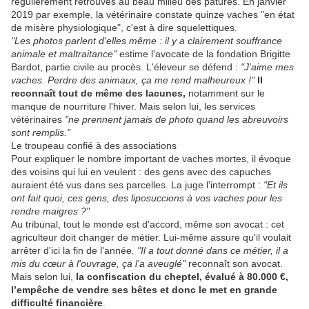
régulièrement retrouvés au beau milieu des pâtures. En janvier
2019 par exemple, la vétérinaire constate quinze vaches "en état
de misère physiologique", c'est à dire squelettiques.
"Les photos parlent d'elles même : il y a clairement souffrance
animale et maltraitance"
estime l'avocate de la fondation Brigitte
Bardot, partie civile au procès. L'éleveur se défend :
"J'aime mes
vaches. Perdre des animaux, ça me rend malheureux !"
Il
reconnaît tout de même des lacunes,
notamment sur le
manque de nourriture l'hiver. Mais selon lui, les services
vétérinaires
"ne prennent jamais de photo quand les abreuvoirs
sont remplis."
Le troupeau confié à des associations
Pour expliquer le nombre important de vaches mortes, il évoque
des voisins qui lui en veulent : des gens avec des capuches
auraient été vus dans ses parcelles. La juge l'interrompt :
"Et ils
ont fait quoi, ces gens, des liposuccions à vos vaches pour les
rendre maigres ?"
Au tribunal, tout le monde est d'accord, même son avocat : cet
agriculteur doit changer de métier. Lui-même assure qu'il voulait
arrêter d'ici la fin de l'année
. "Il a tout donné dans ce métier, il a
mis du cœur à l'ouvrage, ça l'a aveuglé"
reconnaît son avocat.
Mais selon lui,
la confiscation du cheptel, évalué à 80.000 €,
l’empêche de vendre ses bêtes et donc le met en grande
difficulté financière
.