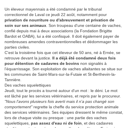
Un éleveur mayennais a été condamné par le tribunal
correctionnel de Laval ce jeudi 22 août, notamment pour
privation de nourriture ou d'abreuvement et privation de
soin sur ses animaux
. Son troupeau d'une centaine de vaches,
confié depuis mai à deux associations (la Fondation Brigitte
Bardot et OABA), lui a été confisqué. Il doit également payer de
nombreuses amendes contraventionnelles et dédommager les
parties civiles.
C'est la troisième fois que cet éleveur de 50 ans, né à Ernée, se
retrouve devant la justice.
Il a déjà été condamné deux fois
pour détention de cadavres de bovins
non signalés à
l’équarrissage. Son exploitation de vaches allaitantes se situe sur
les communes de Saint-Mars-sur-la-Futaie et St-Berthevin-la-
Tannière.
Des vaches squelettiques
Jeudi, tout le procès a tourné autour d'un mot : le déni. Le mot
est lâché par les services vétérinaires, et repris par le procureur.
"Nous l'avons plusieurs fois averti mais il n'a pas changé son
comportement"
regrette la cheffe du service protection animale
des services vétérinaires. Ses équipes dressent le même constat,
lors de chaque visite ou presque : une partie des vaches
squelettiques,
pas assez d'eau ni de foin
, et des cadavres