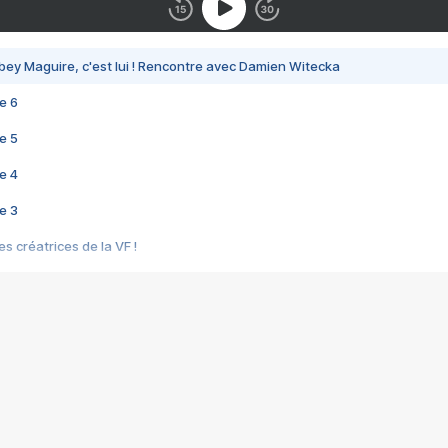
bey Maguire, c'est lui ! Rencontre avec Damien Witecka
e 6
e 5
e 4
e 3
s créatrices de la VF !
e 2
e 1
e Mektoub My Love arrive enfin ! Rencontre avec Shaïn Boumedine et Sal
i : après Toni en famille
elle réalise le bouleversant Dites lui que je l'aime