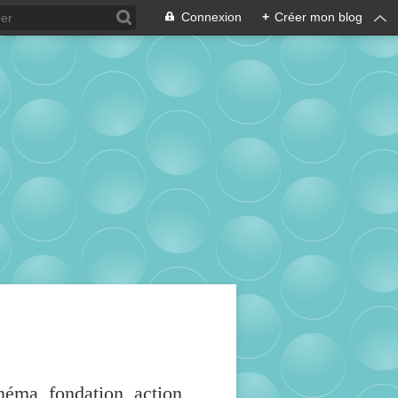
Connexion
+
Créer mon blog
inéma, fondation, action