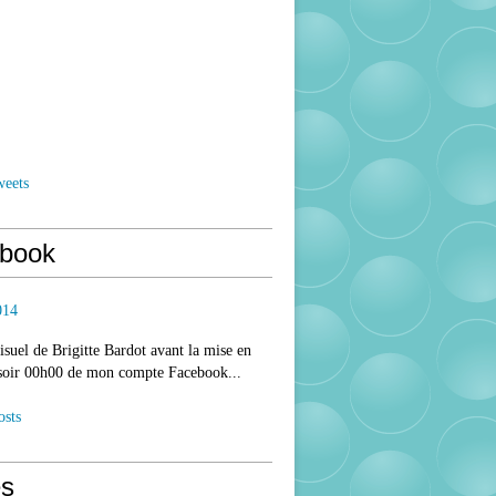
weets
book
014
isuel de Brigitte Bardot avant la mise en
 soir 00h00 de mon compte Facebook...
osts
s