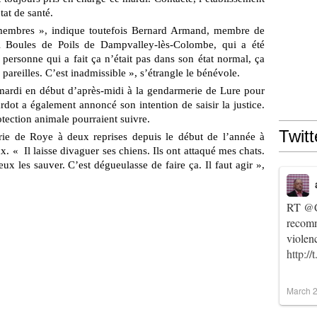
at de santé.
x membres », indique toutefois Bernard Armand, membre de
PA Boules de Poils de Dampvalley-lès-Colombe, qui a été
 personne qui a fait ça n’était pas dans son état normal, ça
 pareilles. C’est inadmissible », s’étrangle le bénévole.
mardi en début d’après-midi à la gendarmerie de Lure pour
ardot a également annoncé son intention de saisir la justice.
otection animale pourraient suivre.
Twitt
airie de Roye à deux reprises depuis le début de l’année à
. « Il laisse divaguer ses chiens. Ils ont attaqué mes chats.
ux les sauver. C’est dégueulasse de faire ça. Il faut agir »,
RT
@C
recomm
violen
http:/
March 2