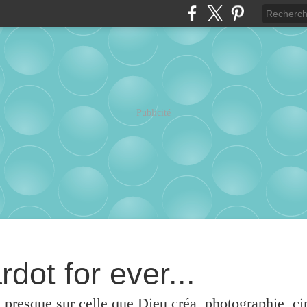
Publicité
rdot for ever...
u presque sur celle que Dieu créa, photographie, c