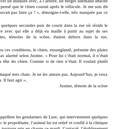
ver un utilitaire avec, à l’arrière, un berger allemand attaché
 pensé que le chien courait après le véhicule. Je me suis dit
ouvait pas faire ça ! », témoigne-t-elle, très marquée par ce
 quelques secondes puis de courir dans la rue où réside le
re avec qui elle a déjà eu maille à partir au sujet de ses
ns, témoins de la scène, étaient dehors dans la rue,
 ces conditions, le chien, ensanglanté, présente des plaies
s alarmé selon Justine. « Pour lui c’était normal, il n’était
 tête du chien. Comme si de rien n’était. Il voulait plutôt
 attaqué mes chats. Je ne les aimais pas. Aujourd’hui, je veux
 Il faut agir »,
Justine, témoin de la scène
ppellent les gendarmes de Lure, qui interviennent quelques
le propriétaire, l’animal lui est retiré et confié à la clinique
st toujours pris en charge ce mardi. Contacté, l’établissement