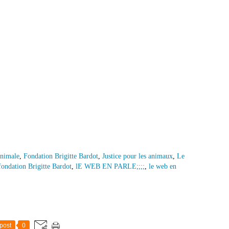
animale
,
Fondation Brigitte Bardot
,
Justice pour les animaux
,
Le
 fondation Brigitte Bardot
,
lE WEB EN PARLE;;;;
,
le web en
post
0