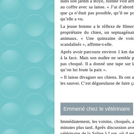
dans son jardin à Roye, Justine voit arri
au coffre avec sa laisse. « J’ai d’abord
que ça n’était pas possible, qu’il ne p
qu’elle a vu.
La jeune femme a le réflexe de filmer
propriétaire du chien, un septuagénai
animaux. « Une quinzaine de voisi
scandalisés », affirme-t-elle.
Après avoir parcouru environ 1 km dans
à la face. Mais son maître ne semble pa
pas choqué. Il a donné une tape sur la
qu’on lui foute la paix ».
« Il laisse divaguer ses chiens. Ils ont
les sauver. C’est dégueulasse de faire ça.
Emmené chez le vétérinaire
Immédiatement, les voisins, choqués, a
minutes plus tard. Après discussion avec 
vétérinaire de la Saline à Lure, où il e