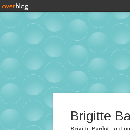
Brigitte Ba
Brigitte Bardot, tout o