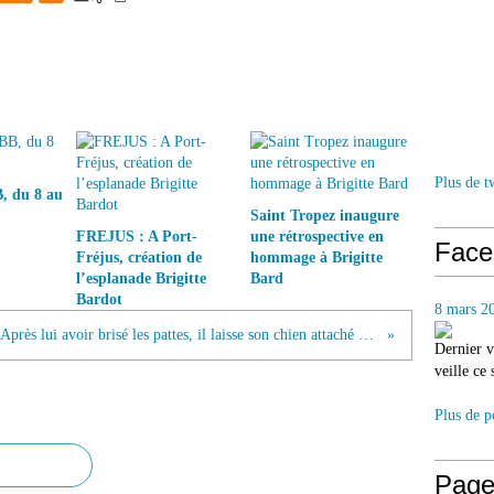
Plus de t
, du 8 au
Saint Tropez inaugure
FREJUS : A Port-
une rétrospective en
Face
Fréjus, création de
hommage à Brigitte
l’esplanade Brigitte
Bard
Bardot
8 mars 2
Après lui avoir brisé les pattes, il laisse son chien attaché à un camion durant 10 jours sans nourriture
Dernier v
veille ce
Plus de p
Page