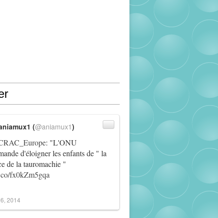
er
aniamux1 (
@aniamux1
)
RAC_Europe
: "L'ONU
ande d'éloigner les enfants de " la
ce de la tauromachie "
/t.co/fx0kZm5gqa
6, 2014