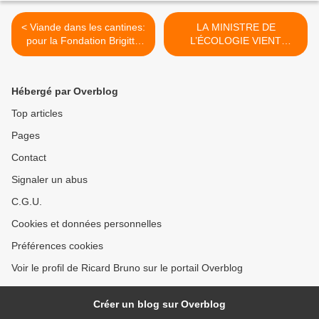
< Viande dans les cantines:
LA MINISTRE DE
pour la Fondation Brigitte
L’ÉCOLOGIE VIENT
Bardot "il n'y a pas de
D’AUTORISER LE
bonne pratique pour tuer un
PIÉGEAGE DE CENTAINES
animal"
DE MILLIERS D’OISEAUX !
Hébergé par Overblog
>
Top articles
Pages
Contact
Signaler un abus
C.G.U.
Cookies et données personnelles
Préférences cookies
Voir le profil de Ricard Bruno sur le portail Overblog
Créer un blog sur Overblog