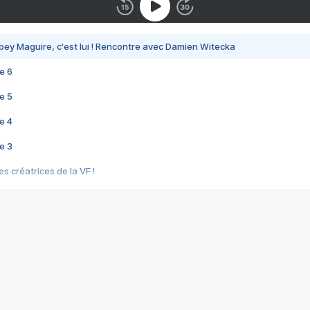
bey Maguire, c'est lui ! Rencontre avec Damien Witecka
e 6
e 5
e 4
e 3
s créatrices de la VF !
e 2
e 1
e Mektoub My Love arrive enfin ! Rencontre avec Shaïn Boumedine et Sal
i : après Toni en famille
elle réalise le bouleversant Dites lui que je l'aime