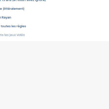
e (littéralement)
im Rayan
 toutes les règles
s les jeux vidéo
us choquant de Rockstar ? - Le scandale BULLY
e plus moche de Steam
du RÊVE tourne au CAUCHEMAR
pendant 8 heures
it… à tort
umiliés par un jeu vidéo
ire - Final Fantasy 8
ti un empire - Age of Empires