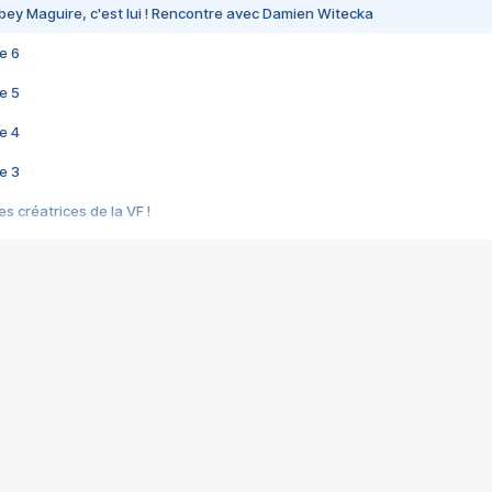
bey Maguire, c'est lui ! Rencontre avec Damien Witecka
e 6
e 5
e 4
e 3
s créatrices de la VF !
e 2
e 1
e Mektoub My Love arrive enfin ! Rencontre avec Shaïn Boumedine et Sal
i : après Toni en famille
elle réalise le bouleversant Dites lui que je l'aime
ais ! Rencontre autour de Vie privée de Rebecca Zlotowski
 de Marguerite, Grave... Rencontre avec Ella Rumpf