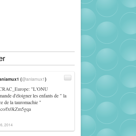
er
aniamux1 (
@aniamux1
)
RAC_Europe
: "L'ONU
ande d'éloigner les enfants de " la
ce de la tauromachie "
/t.co/fx0kZm5gqa
6, 2014