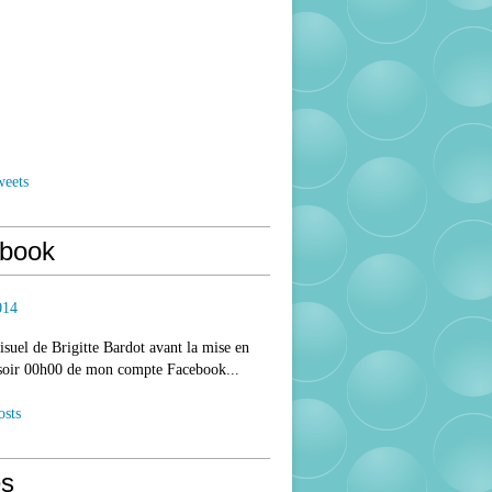
weets
book
014
isuel de Brigitte Bardot avant la mise en
 soir 00h00 de mon compte Facebook...
osts
s