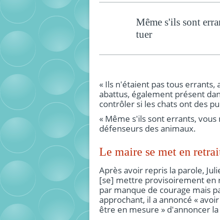
Même s'ils sont erran
tuer
« Ils n'étaient pas tous errants
abattus, également présent dans
contrôler si les chats ont des p
« Même s'ils sont errants, vous n
défenseurs des animaux.
Le maire se met en retrai
Après avoir repris la parole, Jul
[se] mettre provisoirement en re
par manque de courage mais par
approchant, il a annoncé « avoir
être en mesure » d'annoncer la