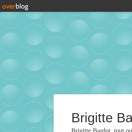
Brigitte Ba
Brigitte Bardot, tout o