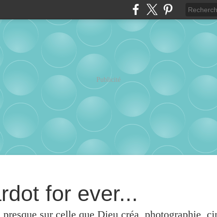
Publicité
rdot for ever...
u presque sur celle que Dieu créa, photographie, c