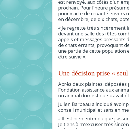
est renvoyé, aux côtés d'un em
prochain
. Pour l'heure présum
pour « acte de cruauté envers u
en décembre, de dix chats, pot
« Je regrette très sincèrement la
devant une salle des fêtes combl
appels et messages pressants 
de chats errants, provoquant des
une partie de cette population e
être suivie ».
Une décision prise « seu
Après deux plaintes, déposées pa
Fondation assistance aux anima
un animal domestique » avait é
Julien Barbeau a indiqué avoir pr
conseil municipal et sans en m
« Il est bien entendu que j'assum
Je tiens à m'excuser très sinc