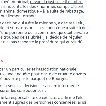
ployé municipal,
devant la justice le 6 octobre
és innocents, les deux hommes comparaîtront
n animal domestique » à la suite de l’abattage,
entiellement errants.
 décision qui a été la mienne », a déclaré l'élu,
e et sous tension. Il a reconnu que « suite à des
d'une personne de la commune qui était envahie
 troubles de salubrité, j'ai décidé de réguler
t n'ai pas respecté la procédure qui aurait dû
l »
r un particulier et l'association nationale
ux, une enquête pour « acte de cruauté envers
té ouverte par le parquet de Bourges.
is « seul » la décision, « sans en informer le
esurer les conséquences ».
e la responsabilité de cet acte, a affirmé l'élu.
èrement auprès des personnes concernées, ainsi