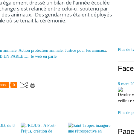
 a également dressé un bilan de l'année écoulée
échange s'est relancé entre celui-ci, soutenu par
rs des animaux. Des gendarmes étaient déployés
ale où se tenait la cérémonie.
Plus de t
on animale
,
Action protection animale
,
Justice pour les animaux
,
B EN PARLE;;;;
,
le web en parle
Face
8 mars 2
post
0
Dernier v
veille ce
Plus de p
Page