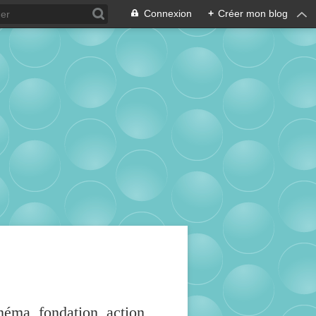
Connexion
+
Créer mon blog
inéma, fondation, action