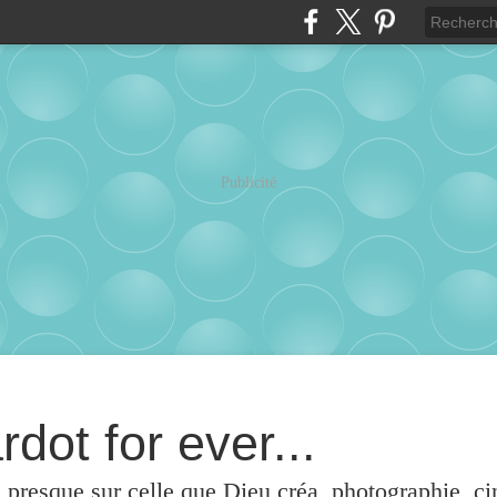
Publicité
rdot for ever...
u presque sur celle que Dieu créa, photographie, c