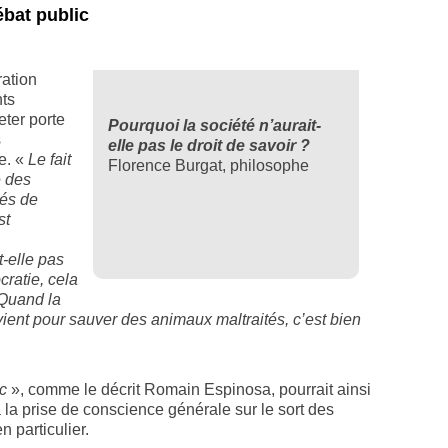
ébat public
ration
nts
ter porte
Pourquoi la société n’aurait-
s
elle pas le droit de savoir ?
e. «
Le fait
Florence Burgat, philosophe
e des
ués de
st
t-elle pas
cratie, cela
 Quand la
vient pour sauver des animaux maltraités, c’est bien
c
», comme le décrit Romain Espinosa, pourrait ainsi
 la prise de conscience générale sur le sort des
n particulier.