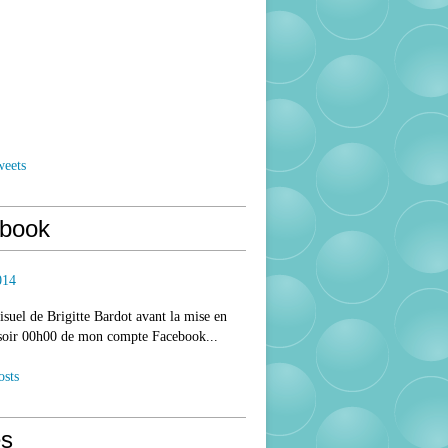
weets
book
014
isuel de Brigitte Bardot avant la mise en
 soir 00h00 de mon compte Facebook...
osts
s