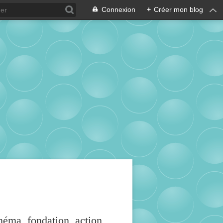
Connexion
+
Créer mon blog
inéma, fondation, action