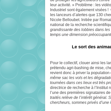
leur activité. » Problème : les vidé
Industriel sont également visées ! 
les lanceurs d’alertes que 130 che
Nicole Belloubet. Initiée par Rom
national de la recherche scientifi
grandissante des lobbies dans les
temps une dimension préoccupante
Le sort des animau
Pour le collectif, clouer ainsi les 
prétendu agri-bashing de mise, cher
revient donc à priver la population
même sac les vols et les dégradat
tournées dans ces lieux est très p
directrice de recherche à l’Institu
l’une des premières signataires de 
traités relève de l’intérêt général. 
chercheurs, sommes privés d’une i