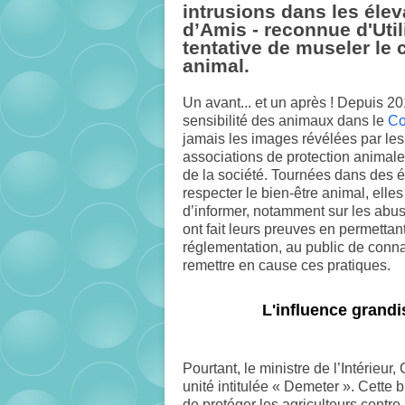
intrusions dans les élev
d’Amis - reconnue d'Utili
tentative de museler le
animal.
Un avant... et un après ! Depuis 20
sensibilité des animaux dans le
Co
jamais les images révélées par les
associations de protection animale 
de la société. Tournées dans des é
respecter le bien-être animal, elle
d’informer, notamment sur les abus
ont fait leurs preuves en permettan
réglementation, au public de connaî
remettre en cause ces pratiques.
L'influence grandi
Pourtant, le ministre de l’Intérieu
unité intitulée « Demeter ». Cette
de protéger les agriculteurs contre