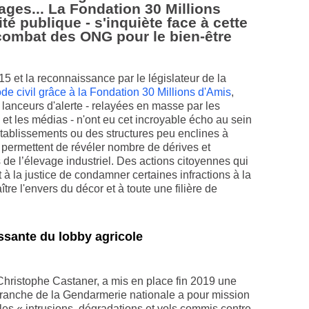
ages... La Fondation 30 Millions
té publique - s'inquiète face à cette
 combat des ONG pour le bien-être
15 et la reconnaissance par le législateur de la
de civil grâce à la Fondation 30 Millions d'Amis
,
 lanceurs d'alerte - relayées en masse par les
et les médias - n'ont eu cet incroyable écho au sein
tablissements ou des structures peu enclines à
s permettent de révéler nombre de dérives et
 de l’élevage industriel. Des actions citoyennes qui
t à la justice de condamner certaines infractions à la
tre l'envers du décor et à toute une filière de
ssante du lobby agricole
r, Christophe Castaner, a mis en place fin 2019 une
 branche de la Gendarmerie nationale a pour mission
 les « intrusions, dégradations et vols commis contre