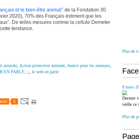
nçais et le bien-être animal"
de la Fondation 30
anvier 2020), 70% des Français estiment que les
maux". De telles mesures comme la cellule Demeter
 cette tendance.
Plus de t
on animale
,
Action protection animale
,
Justice pour les animaux
,
Face
B EN PARLE;;;;
,
le web en parle
8 mars 2
Dernier v
post
0
veille ce
Plus de p
Page