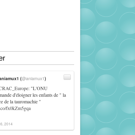
er
aniamux1 (
@aniamux1
)
RAC_Europe
: "L'ONU
ande d'éloigner les enfants de " la
ce de la tauromachie "
/t.co/fx0kZm5gqa
6, 2014