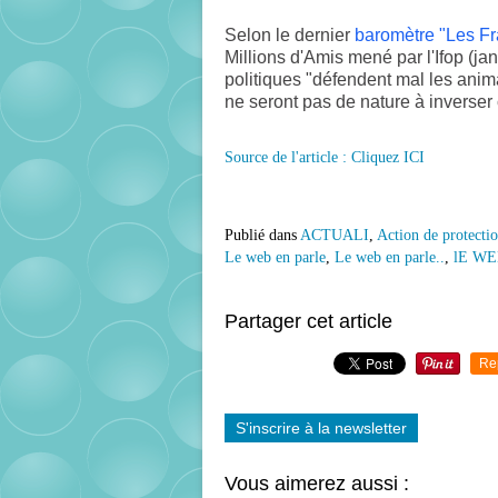
Selon le dernier
baromètre "Les Fra
Millions d'Amis mené par l'Ifop (j
politiques "défendent mal les ani
ne seront pas de nature à inverser
Source de l'article : Cliquez ICI
Publié dans
ACTUALI
,
Action de protecti
Le web en parle
,
Le web en parle..
,
lE WE
Partager cet article
Re
S'inscrire à la newsletter
Vous aimerez aussi :