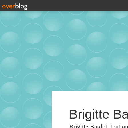
Brigitte Ba
Brigitte Bardot, tout o