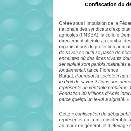
Confiscation du d
Créée sous l’impulsion de la Fédé
nationale des syndicats d’exploita
agricoles (FNSEA), la cellule Deme
directement atteinte au combat de
organisations de protection animal
de savoir ce qu’il se passe derrièr
enceintes où des êtres vivants do
sensibilité sont parfois maltraités e
fondamental
, tance Florence
Burgat.
Pourquoi la société n’aurai
le droit de savoir ? Dans une démo
représente un véritable problème.
Fondation 30 Millions d’Amis inter
parce quelqu’un le-lui a signalé.
»
Cette «
confiscation du débat publi
représenter un frein considérable à
animaux en général, et d’élevage e