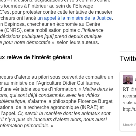
os tournées à l’intérieur au sein de l’Elevage
C’est pour protester contre cette tentative de museler
rcheurs ont lancé
un appel à la ministre de la Justice
,
ain Espinosa, chercheur en économie au Centre
que (CNRS), cette mobilisation pointe «
l’influence
 décisions publiques [qui] prend depuis quelque
 pour notre démocratie
», selon leurs auteurs.
x relève de l'intérêt général
Twitt
lanceurs d’alerte au pilori sous couvert de combattre un
 au ministre de l’Agriculture Didier Guillaume,
RT
@C
 d’une véritable source d’information. «
Mettre dans le
recomm
ions, qui sont déjà condamnés, avec les vidéos
roblématique
, s’alarme la philosophe Florence Burgat,
violen
t national de la recherche agronomique (INRAE) et
http:/
l’appel.
Or, savoir la manière dont les animaux sont
S’il n’y a plus de lanceurs d’alerte alors, nous aussi
March 2
nformation primordiale.
»