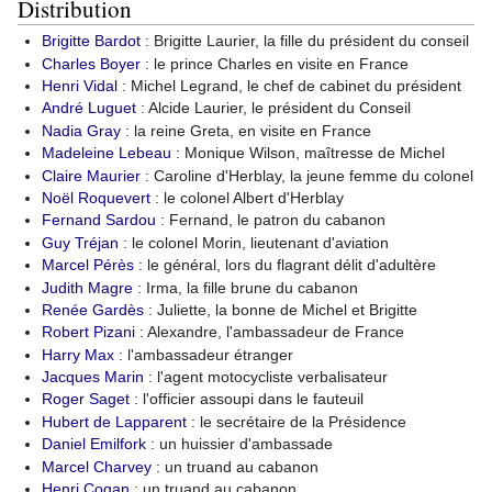
Distribution
Brigitte Bardot
: Brigitte Laurier, la fille du président du conseil
Charles Boyer
: le prince Charles en visite en France
Henri Vidal
: Michel Legrand, le chef de cabinet du président
André Luguet
: Alcide Laurier, le président du Conseil
Nadia Gray
: la reine Greta, en visite en France
Madeleine Lebeau
: Monique Wilson, maîtresse de Michel
Claire Maurier
: Caroline d'Herblay, la jeune femme du colonel
Noël Roquevert
: le colonel Albert d'Herblay
Fernand Sardou
: Fernand, le patron du cabanon
Guy Tréjan
: le colonel Morin, lieutenant d'aviation
Marcel Pérès
: le général, lors du flagrant délit d'adultère
Judith Magre
: Irma, la fille brune du cabanon
Renée Gardès
: Juliette, la bonne de Michel et Brigitte
Robert Pizani
: Alexandre, l'ambassadeur de France
Harry Max
: l'ambassadeur étranger
Jacques Marin
: l'agent motocycliste verbalisateur
Roger Saget
: l'officier assoupi dans le fauteuil
Hubert de Lapparent
: le secrétaire de la Présidence
Daniel Emilfork
: un huissier d'ambassade
Marcel Charvey
: un truand au cabanon
Henri Cogan
: un truand au cabanon