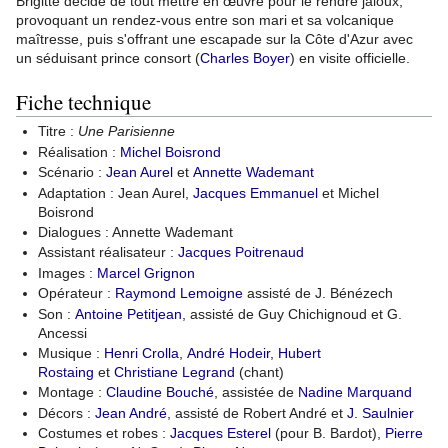
Brigitte décide de tout mettre en œuvre pour le rendre jaloux,
provoquant un rendez-vous entre son mari et sa volcanique
maîtresse, puis s'offrant une escapade sur la Côte d'Azur avec
un séduisant prince consort (
Charles Boyer
) en visite officielle.
Fiche technique
Titre :
Une Parisienne
Réalisation :
Michel Boisrond
Scénario :
Jean Aurel
et
Annette Wademant
Adaptation : Jean Aurel,
Jacques Emmanuel
et Michel
Boisrond
Dialogues : Annette Wademant
Assistant réalisateur :
Jacques Poitrenaud
Images :
Marcel Grignon
Opérateur :
Raymond Lemoigne
assisté de J. Bénézech
Son :
Antoine Petitjean
, assisté de Guy Chichignoud et G.
Ancessi
Musique :
Henri Crolla
,
André Hodeir
,
Hubert
Rostaing
et
Christiane Legrand
(chant)
Montage :
Claudine Bouché
, assistée de
Nadine Marquand
Décors :
Jean André
, assisté de Robert André et
J. Saulnier
Costumes et robes :
Jacques Esterel
(pour B. Bardot),
Pierre