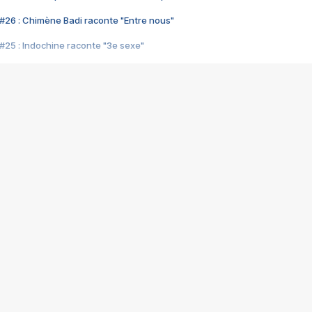
#26 : Chimène Badi raconte "Entre nous"
#25 : Indochine raconte "3e sexe"
#24 : Zaho raconte "C'est chelou"
#23 : Patrick Bruel raconte "Au café des délices"
#22 : Kyo raconte "Le chemin"
#21 : Nolwenn Leroy raconte "Cassé"
#20 : Patrick Hernandez raconte "Born to be alive"
#19 : Lorie raconte "Près de moi"
#18 : Michael Jones raconte "A nos actes manqués" (avec Jean-Jacque
#17 : Khaled raconte "Aïcha"
#16 : Corneille raconte "Parce qu'on vient de loin"
#15 : Indochine raconte "L'aventurier"