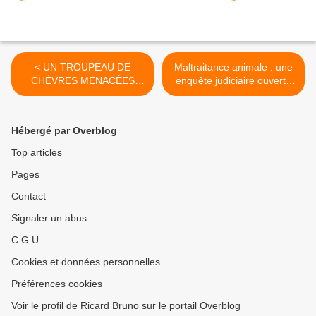
< UN TROUPEAU DE
Maltraitance animale : une
CHÈVRES MENACÉES
enquête judiciaire ouverte
D’EUTHANASIE VA ÊTRE
sur le cas de l'éléphante
RECUEILLI PAR LA FBB
Dumba >
Hébergé par Overblog
Top articles
Pages
Contact
Signaler un abus
C.G.U.
Cookies et données personnelles
Préférences cookies
Voir le profil de Ricard Bruno sur le portail Overblog