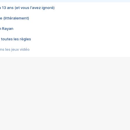
 a 13 ans (et vous l'avez ignoré)
e (littéralement)
im Rayan
 toutes les règles
s les jeux vidéo
us choquant de Rockstar ? - Le scandale BULLY
e plus moche de Steam
du RÊVE tourne au CAUCHEMAR
pendant 8 heures
it… à tort
umiliés par un jeu vidéo
ire - Final Fantasy 8