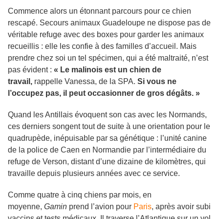
Commence alors un étonnant parcours pour ce chien
rescapé. Secours animaux Guadeloupe ne dispose pas de
véritable refuge avec des boxes pour garder les animaux
recueillis : elle les confie à des familles d’accueil. Mais
prendre chez soi un tel spécimen, qui a été maltraité, n’est
pas évident :
« Le malinois est un chien de
travail,
rappelle Vanessa, de la SPA.
Si vous ne
l’occupez pas, il peut occasionner de gros dégâts. »
Quand les Antillais évoquent son cas avec les Normands,
ces derniers songent tout de suite à une orientation pour le
quadrupède, inépuisable par sa génétique : l’unité canine
de la police de Caen en Normandie par l’intermédiaire du
refuge de Verson, distant d’une dizaine de kilomètres, qui
travaille depuis plusieurs années avec ce service .
Comme quatre à cinq chiens par mois, en
moyenne,
Gam in
prend l’avion pour
Paris
, après avoir subi
vaccins et tests médicaux. Il traverse l’Atlantique sur un vol