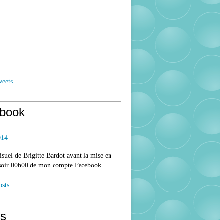
weets
book
014
isuel de Brigitte Bardot avant la mise en
 soir 00h00 de mon compte Facebook...
osts
s