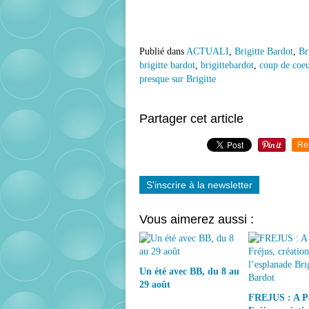
Publié dans
ACTUALI
,
Brigitte Bardot
,
Br
brigitte bardot
,
brigittebardot
,
coup de coeu
presque sur Brigitte
Partager cet article
Re
S'inscrire à la newsletter
Vous aimerez aussi :
Un été avec BB, du 8 au
29 août
FREJUS : A P