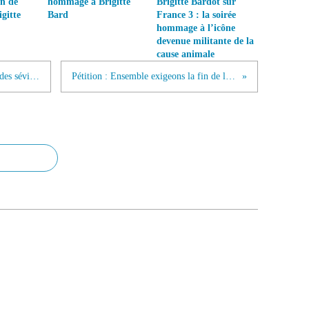
on de
hommage à Brigitte
Brigitte Bardot sur
gitte
Bard
France 3 : la soirée
hommage à l’icône
devenue militante de la
cause animale
Yvelines : un homme condamné pour des sévices sur des coqs de combat
Pétition : Ensemble exigeons la fin de la maltraitance animale !