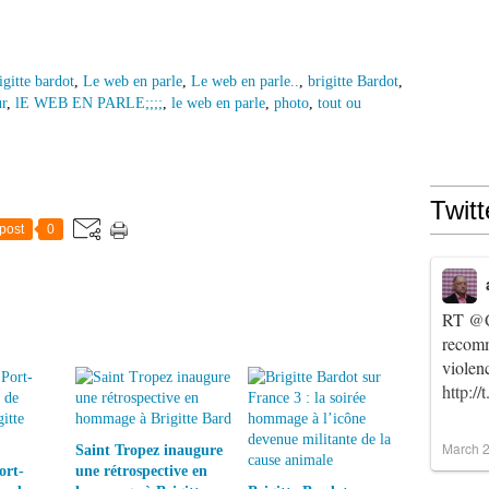
igitte bardot
,
Le web en parle
,
Le web en parle..
,
brigitte Bardot
,
r
,
lE WEB EN PARLE;;;;
,
le web en parle
,
photo
,
tout ou
Twitt
post
0
RT
@C
recomm
violen
http:/
March 2
Saint Tropez inaugure
ort-
une rétrospective en