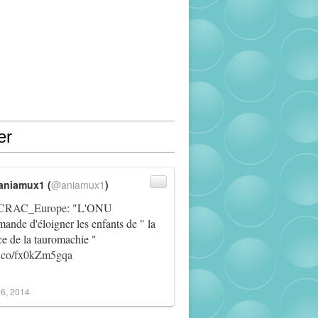
er
aniamux1 (
@aniamux1
)
RAC_Europe
: "L'ONU
ande d'éloigner les enfants de " la
ce de la tauromachie "
/t.co/fx0kZm5gqa
6, 2014