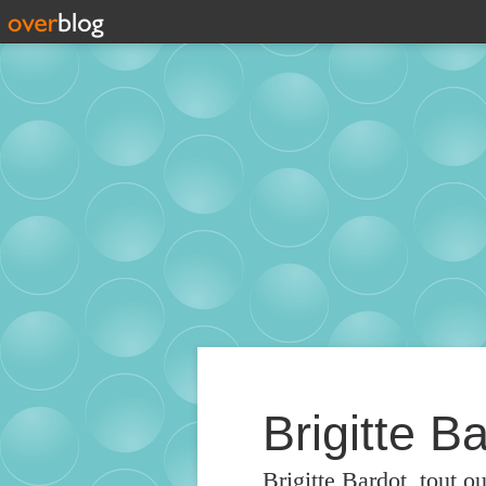
Brigitte Ba
Brigitte Bardot, tout o