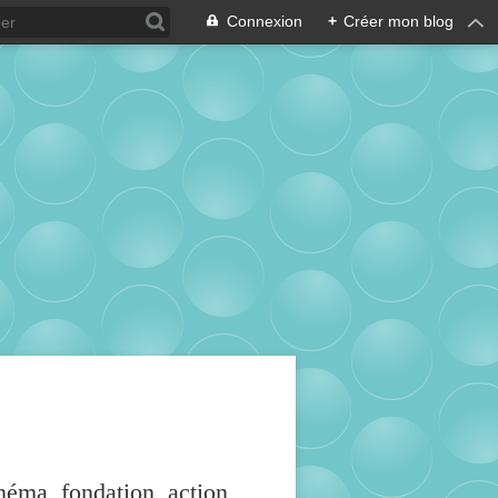
Connexion
+
Créer mon blog
inéma, fondation, action