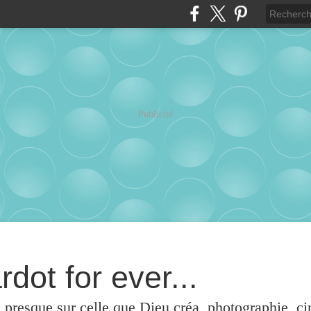
Publicité
rdot for ever...
u presque sur celle que Dieu créa, photographie, c