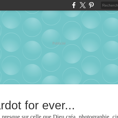
Publicité
rdot for ever...
u presque sur celle que Dieu créa, photographie, c