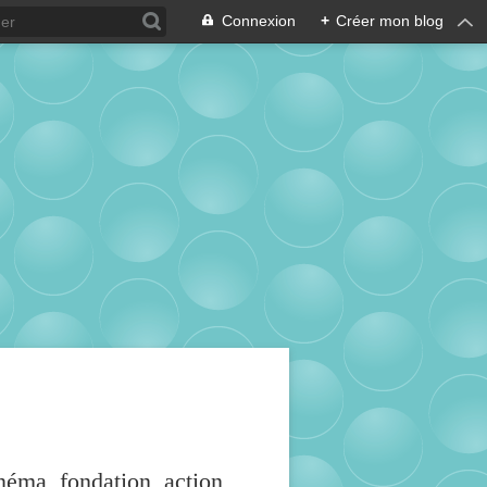
Connexion
+
Créer mon blog
inéma, fondation, action