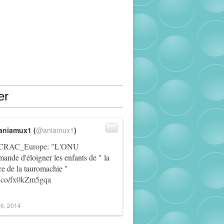
er
aniamux1 (
@aniamux1
)
RAC_Europe
: "L'ONU
ande d'éloigner les enfants de " la
ce de la tauromachie "
/t.co/fx0kZm5gqa
6, 2014