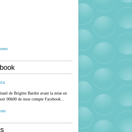
weets
book
014
isuel de Brigitte Bardot avant la mise en
 soir 00h00 de mon compte Facebook...
osts
s