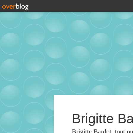
Brigitte Ba
Brigitte Bardot, tout o