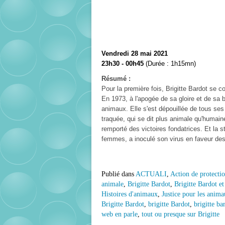
Vendredi 28 mai 2021
23h30 - 00h45
(Durée : 1h15mn)
Résumé :
Pour la première fois, Brigitte Bardot se c
En 1973, à l'apogée de sa gloire et de sa
animaux. Elle s'est dépouillée de tous ses 
traquée, qui se dit plus animale qu'humain
remporté des victoires fondatrices. Et la s
femmes, a inoculé son virus en faveur des
Publié dans
ACTUALI
,
Action de protecti
animale
,
Brigitte Bardot
,
Brigitte Bardot et
Histoires d'animaux
,
Justice pour les anim
Brigitte Bardot
,
brigitte Bardot
,
brigitte ba
web en parle
,
tout ou presque sur Brigitte