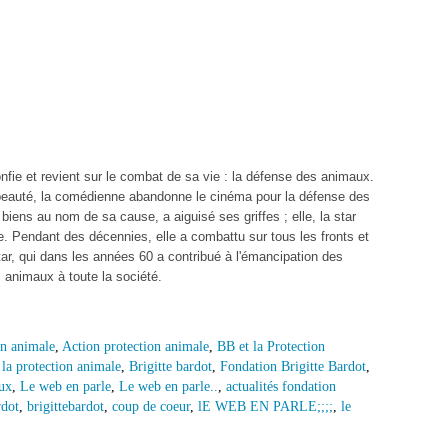
onfie et revient sur le combat de sa vie : la défense des animaux.
 beauté, la comédienne abandonne le cinéma pour la défense des
biens au nom de sa cause, a aiguisé ses griffes ; elle, la star
e. Pendant des décennies, elle a combattu sur tous les fronts et
tar, qui dans les années 60 a contribué à l'émancipation des
 animaux à toute la société.
on animale
,
Action protection animale
,
BB et la Protection
 la protection animale
,
Brigitte bardot
,
Fondation Brigitte Bardot
,
aux
,
Le web en parle
,
Le web en parle..
,
actualités fondation
rdot
,
brigittebardot
,
coup de coeur
,
lE WEB EN PARLE;;;;
,
le