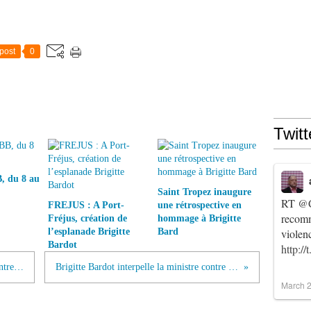
post
0
Twitt
, du 8 au
Saint Tropez inaugure
RT
@C
FREJUS : A Port-
une rétrospective en
recomm
Fréjus, création de
hommage à Brigitte
l’esplanade Brigitte
Bard
violen
Bardot
http:/
Brigitte Bardot son coup de gueule contre la chasse en enclos Europe1 le 25 05 2021 !
Brigitte Bardot interpelle la ministre contre la chasse en enclos le 25 05 2021 sur Europe 1
March 2