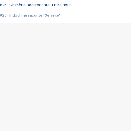
#26 : Chimène Badi raconte "Entre nous"
#25 : Indochine raconte "3e sexe"
#24 : Zaho raconte "C'est chelou"
#23 : Patrick Bruel raconte "Au café des délices"
#22 : Kyo raconte "Le chemin"
#21 : Nolwenn Leroy raconte "Cassé"
#20 : Patrick Hernandez raconte "Born to be alive"
#19 : Lorie raconte "Près de moi"
#18 : Michael Jones raconte "A nos actes manqués" (avec Jean-Jacque
#17 : Khaled raconte "Aïcha"
#16 : Corneille raconte "Parce qu'on vient de loin"
#15 : Indochine raconte "L'aventurier"