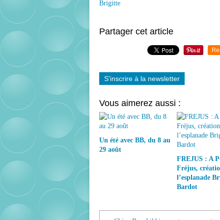
Brigitte
Partager cet article
Re
S'inscrire à la newsletter
Vous aimerez aussi :
Un été avec BB, du 8 au
29 août
FREJUS : A P
Fréjus, créati
l’esplanade Bri
Bardot