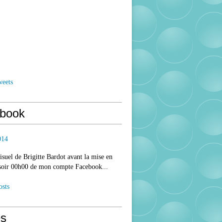
weets
book
014
isuel de Brigitte Bardot avant la mise en
 soir 00h00 de mon compte Facebook...
osts
s