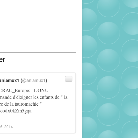
er
aniamux1 (
@aniamux1
)
RAC_Europe
: "L'ONU
ande d'éloigner les enfants de " la
ce de la tauromachie "
/t.co/fx0kZm5gqa
6, 2014