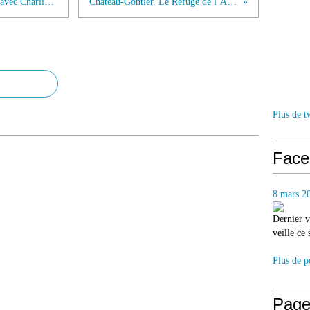
Chico Bouchikhi raconte sa rencontre avec Charlie Chaplin et Brigitte Bardot le 07 12 2021
Château-Gontier. Le Refuge de l’Arche accueille un nouveau tigre
Plus de t
Face
8 mars 2
Dernier v
veille ce
Plus de p
Page