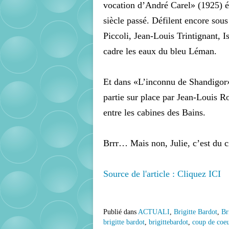
vocation d’André Carel» (1925) év
siècle passé. Défilent encore so
Piccoli, Jean-Louis Trintignant, 
cadre les eaux du bleu Léman.
Et dans «L’inconnu de Shandigor»
partie sur place par Jean-Louis R
entre les cabines des Bains.
Brrr… Mais non, Julie, c’est du 
Source de l'article : Cliquez ICI
Publié dans
ACTUALI
,
Brigitte Bardot
,
Br
brigitte bardot
,
brigittebardot
,
coup de coeu