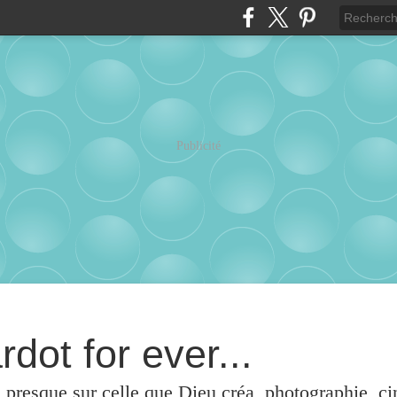
Publicité
rdot for ever...
u presque sur celle que Dieu créa, photographie, c