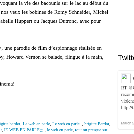
oquant la vie des bacounis sur le lac au début du
us nos yeux les bobines de Romy Schneider, Michel
Isabelle Huppert ou Jacques Dutronc, avec pour
, une parodie de film d’espionnage réalisée en
Twitt
oy, Howard Vernon se balade, flingue à la main,
cinéma!
RT
@C
recomm
violen
http:/
March 2
igitte bardot
,
Le web en parle
,
Le web en parle..
,
brigitte Bardot
,
r
,
lE WEB EN PARLE;;;;
,
le web en parle
,
tout ou presque sur