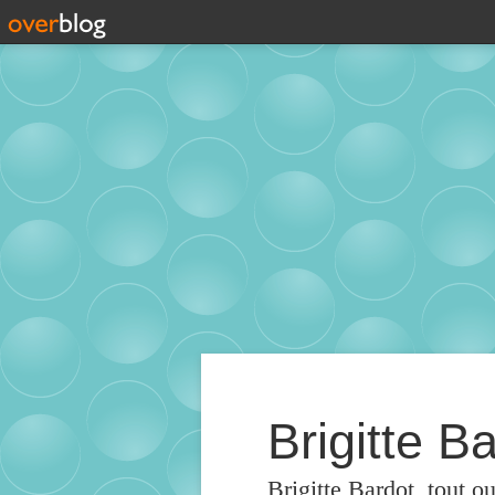
Brigitte Ba
Brigitte Bardot, tout o