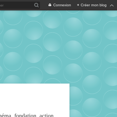
Connexion
+
Créer mon blog
inéma, fondation, action