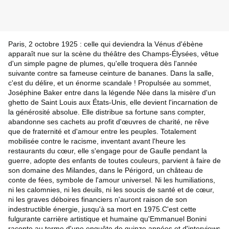
Paris, 2 octobre 1925 : celle qui deviendra la Vénus d'ébène
apparaît nue sur la scène du théâtre des Champs-Élysées, vêtue
d'un simple pagne de plumes, qu'elle troquera dès l'année
suivante contre sa fameuse ceinture de bananes. Dans la salle,
c'est du délire, et un énorme scandale ! Propulsée au sommet,
Joséphine Baker entre dans la légende Née dans la misère d'un
ghetto de Saint Louis aux États-Unis, elle devient l'incarnation de
la générosité absolue. Elle distribue sa fortune sans compter,
abandonne ses cachets au profit d'œuvres de charité, ne rêve
que de fraternité et d'amour entre les peuples. Totalement
mobilisée contre le racisme, inventant avant l'heure les
restaurants du cœur, elle s'engage pour de Gaulle pendant la
guerre, adopte des enfants de toutes couleurs, parvient à faire de
son domaine des Milandes, dans le Périgord, un château de
conte de fées, symbole de l'amour universel. Ni les humiliations,
ni les calomnies, ni les deuils, ni les soucis de santé et de cœur,
ni les graves déboires financiers n'auront raison de son
indestructible énergie, jusqu'à sa mort en 1975.C'est cette
fulgurante carrière artistique et humaine qu'Emmanuel Bonini
raconte au terme d'une enquête de quinze années et d'interviews