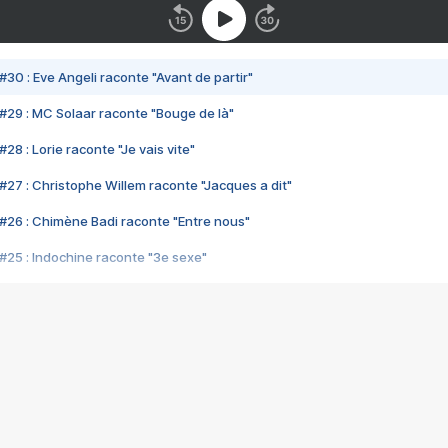
#30 : Eve Angeli raconte "Avant de partir"
#29 : MC Solaar raconte "Bouge de là"
28 : Lorie raconte "Je vais vite"
#27 : Christophe Willem raconte "Jacques a dit"
#26 : Chimène Badi raconte "Entre nous"
#25 : Indochine raconte "3e sexe"
#24 : Zaho raconte "C'est chelou"
#23 : Patrick Bruel raconte "Au café des délices"
#22 : Kyo raconte "Le chemin"
#21 : Nolwenn Leroy raconte "Cassé"
#20 : Patrick Hernandez raconte "Born to be alive"