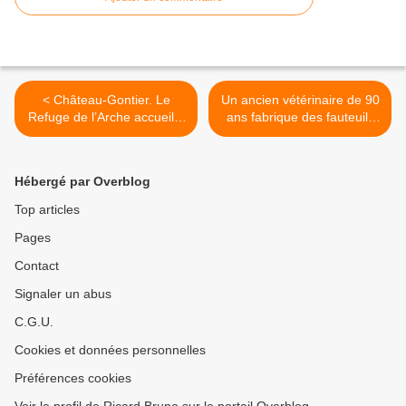
< Château-Gontier. Le
Un ancien vétérinaire de 90
Refuge de l’Arche accueille
ans fabrique des fauteuils
un nouveau tigre
roulants pour animaux
handicapés : « Les voir
courir, c’est mon salaire » >
Hébergé par Overblog
Top articles
Pages
Contact
Signaler un abus
C.G.U.
Cookies et données personnelles
Préférences cookies