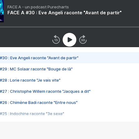
FACE A - un podcast Purecharts
FACE A #30 : Eve Angeli raconte "Avant de partir"
#30 : Eve Angeli raconte "Avant de partir"
#29 : MC Solaar raconte "Bouge de là"
28 : Lorie raconte "Je vais vite"
#27 : Christophe Willem raconte "Jacques a dit"
#26 : Chimène Badi raconte "Entre nous"
#25 : Indochine raconte "3e sexe"
#24 : Zaho raconte "C'est chelou"
#23 : Patrick Bruel raconte "Au café des délices"